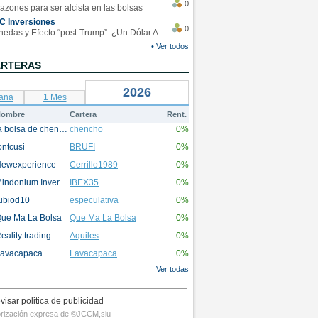
0
azones para ser alcista en las bolsas
C Inversiones
0
Monedas y Efecto “post-Trump”: ¿Un Dólar Americano operando en rangos?
• Ver todos
ARTERAS
2026
ana
1 Mes
ombre
Cartera
Rent.
la bolsa de chencho
chencho
0%
ontcusi
BRUFI
0%
ewexperience
Cerrillo1989
0%
Mindonium Inversions
IBEX35
0%
ubiod10
especulativa
0%
ue Ma La Bolsa
Que Ma La Bolsa
0%
eality trading
Aquiles
0%
avacapaca
Lavacapaca
0%
Ver todas
visar politica de publicidad
utorización expresa de ©JCCM,slu