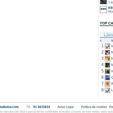
7 R
KB
TOP C
1 Sem
#
N
1
2
f
3
N
4
5
r
6
Q
7
R
8
L
talbolsa.com
Tlf:
91 3833834
Aviso Legal
Política de cookies
Re
a reproducción total o parcial de los contenidos ofrecidos a través de este medio, salvo a