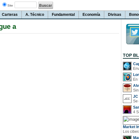
Site
Carteras
A. Técnico
Fundamental
Economía
Divisas
Bono
igue a
TOP B
Cap
Lo
En 
Al
Sin
JC 
San
Market In
Man