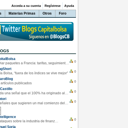
Acceda a su cuenta
Regístrese
Ayuda
s
Materias Primas
Otros
Foro
LOGS
italBolsa
0
Enviar paquetes a Francia: tarifas, seguimiento y ventajas destacadas
ngShort
0
la Bolsa, “fuera de los índices se vive mejor”
varoBlog
0
 artículos publicados
Castillo
0
Se da una señal que el 100% ha originado alzas en las bolsas
tori
0
4 Señales que sugieren un mal comienzo del 3T de la economía EEUU
telligence
0
Los ciberataques sobre la industria de finanzas se han duplicado este año
uel Soria