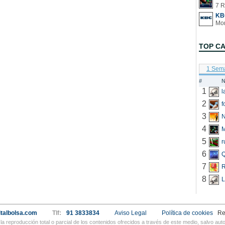
7 R
KB
TOP C
1 Sem
#
N
1
2
f
3
N
4
5
r
6
Q
7
R
8
L
talbolsa.com
Tlf:
91 3833834
Aviso Legal
Política de cookies
Re
a reproducción total o parcial de los contenidos ofrecidos a través de este medio, salvo a