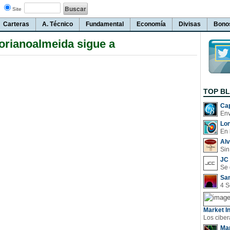
Site
Carteras
A. Técnico
Fundamental
Economía
Divisas
Bono
rianoalmeida sigue a
TOP B
Cap
Lo
En 
Al
Sin
JC 
San
Market In
Man