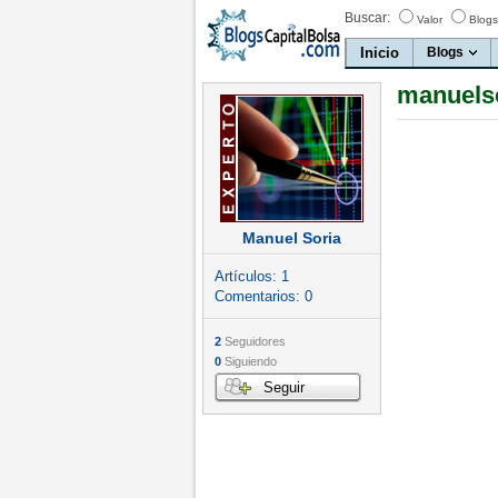
Buscar:
Valor
Blogs
Inicio
Blogs
manuelso
Manuel Soria
Artículos:
1
Comentarios:
0
2
Seguidores
0
Siguiendo
Seguir