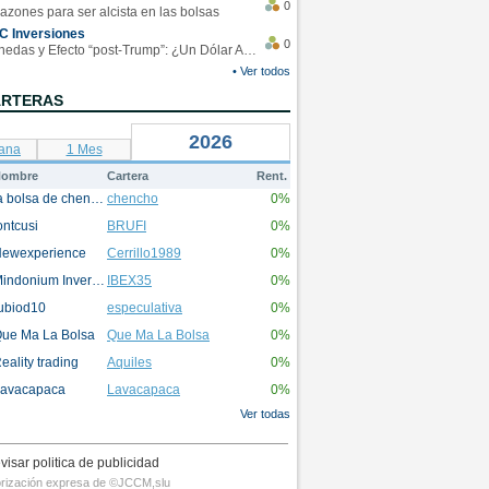
0
azones para ser alcista en las bolsas
C Inversiones
0
Monedas y Efecto “post-Trump”: ¿Un Dólar Americano operando en rangos?
• Ver todos
ARTERAS
2026
ana
1 Mes
ombre
Cartera
Rent.
la bolsa de chencho
chencho
0%
ontcusi
BRUFI
0%
ewexperience
Cerrillo1989
0%
Mindonium Inversions
IBEX35
0%
ubiod10
especulativa
0%
ue Ma La Bolsa
Que Ma La Bolsa
0%
eality trading
Aquiles
0%
avacapaca
Lavacapaca
0%
Ver todas
visar politica de publicidad
utorización expresa de ©JCCM,slu