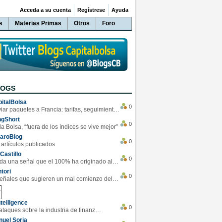
Acceda a su cuenta
Regístrese
Ayuda
s
Materias Primas
Otros
Foro
LOGS
italBolsa
0
Enviar paquetes a Francia: tarifas, seguimiento y ventajas destacadas
ngShort
0
la Bolsa, “fuera de los índices se vive mejor”
varoBlog
0
 artículos publicados
Castillo
0
Se da una señal que el 100% ha originado alzas en las bolsas
tori
0
4 Señales que sugieren un mal comienzo del 3T de la economía EEUU
telligence
0
Los ciberataques sobre la industria de finanzas se han duplicado este año
uel Soria