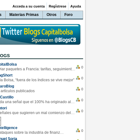
Acceda a su cuenta
Regístrese
Ayuda
s
Materias Primas
Otros
Foro
LOGS
italBolsa
0
Enviar paquetes a Francia: tarifas, seguimiento y ventajas destacadas
ngShort
0
la Bolsa, “fuera de los índices se vive mejor”
varoBlog
0
 artículos publicados
Castillo
0
Se da una señal que el 100% ha originado alzas en las bolsas
tori
0
4 Señales que sugieren un mal comienzo del 3T de la economía EEUU
telligence
0
Los ciberataques sobre la industria de finanzas se han duplicado este año
uel Soria