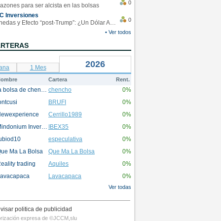
0
azones para ser alcista en las bolsas
C Inversiones
0
Monedas y Efecto “post-Trump”: ¿Un Dólar Americano operando en rangos?
• Ver todos
ARTERAS
2026
ana
1 Mes
ombre
Cartera
Rent.
la bolsa de chencho
chencho
0%
ontcusi
BRUFI
0%
ewexperience
Cerrillo1989
0%
Mindonium Inversions
IBEX35
0%
ubiod10
especulativa
0%
ue Ma La Bolsa
Que Ma La Bolsa
0%
eality trading
Aquiles
0%
avacapaca
Lavacapaca
0%
Ver todas
visar politica de publicidad
utorización expresa de ©JCCM,slu