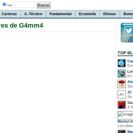
Site
Carteras
A. Técnico
Fundamental
Economía
Divisas
Bono
res de G4mm4
TOP B
Cap
Lo
En 
Al
Sin
JC 
San
Market In
Man