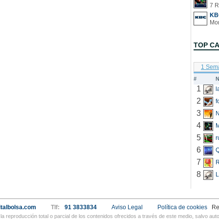
7 R
KB
TOP C
1 Sem
#
N
1
2
f
3
N
4
5
r
6
Q
7
R
8
L
talbolsa.com
Tlf:
91 3833834
Aviso Legal
Política de cookies
Re
a reproducción total o parcial de los contenidos ofrecidos a través de este medio, salvo a