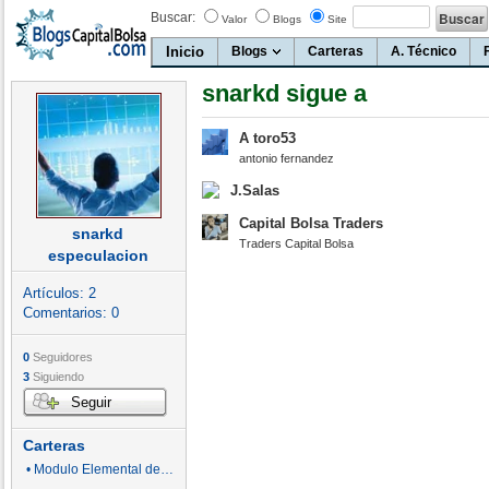
Buscar:
Valor
Blogs
Site
Inicio
Blogs
Carteras
A. Técnico
snarkd sigue a
A toro53
antonio fernandez
J.Salas
Capital Bolsa Traders
snarkd
Traders Capital Bolsa
especulacion
Artículos:
2
Comentarios:
0
0
Seguidores
3
Siguiendo
Seguir
Carteras
• Modulo Elemental de Elliot