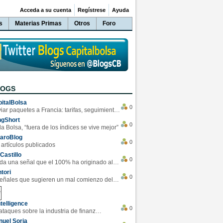
Acceda a su cuenta
Regístrese
Ayuda
s
Materias Primas
Otros
Foro
LOGS
italBolsa
0
Enviar paquetes a Francia: tarifas, seguimiento y ventajas destacadas
ngShort
0
la Bolsa, “fuera de los índices se vive mejor”
varoBlog
0
 artículos publicados
Castillo
0
Se da una señal que el 100% ha originado alzas en las bolsas
tori
0
4 Señales que sugieren un mal comienzo del 3T de la economía EEUU
telligence
0
Los ciberataques sobre la industria de finanzas se han duplicado este año
uel Soria