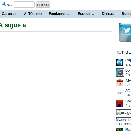
Site
Carteras
A. Técnico
Fundamental
Economía
Divisas
Bono
 sigue a
TOP B
Cap
Lo
En 
Al
Sin
JC 
San
Market In
Man