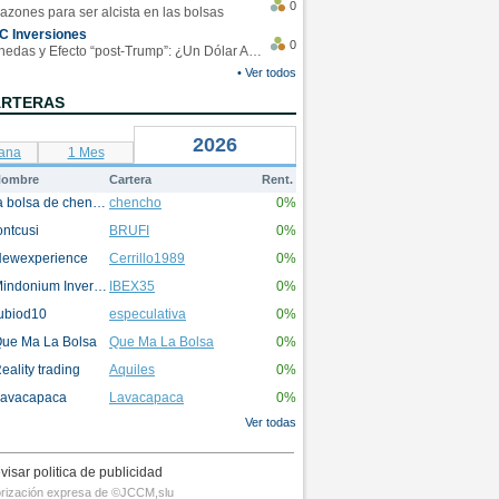
0
azones para ser alcista en las bolsas
C Inversiones
0
Monedas y Efecto “post-Trump”: ¿Un Dólar Americano operando en rangos?
• Ver todos
ARTERAS
2026
ana
1 Mes
ombre
Cartera
Rent.
la bolsa de chencho
chencho
0%
ontcusi
BRUFI
0%
ewexperience
Cerrillo1989
0%
Mindonium Inversions
IBEX35
0%
ubiod10
especulativa
0%
ue Ma La Bolsa
Que Ma La Bolsa
0%
eality trading
Aquiles
0%
avacapaca
Lavacapaca
0%
Ver todas
visar politica de publicidad
utorización expresa de ©JCCM,slu