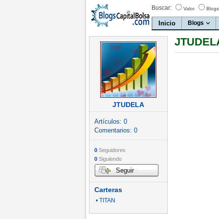
Buscar:
Valor
Blogs
Inicio
Blogs
JTUDELA
JTUDELA
Artículos:
0
Comentarios:
0
0
Seguidores
0
Siguiendo
Seguir
Carteras
• TITAN