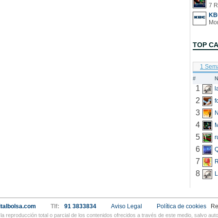
7 R
KB
TOP C
1 Sem
#
N
1
2
f
3
N
4
5
r
6
Q
7
R
8
L
talbolsa.com
Tlf:
91 3833834
Aviso Legal
Política de cookies
Re
a reproducción total o parcial de los contenidos ofrecidos a través de este medio, salvo a