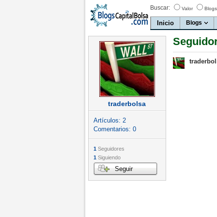
Buscar:
Valor
Blogs
Inicio
Blogs
Seguidor
traderbo
traderbolsa
Artículos:
2
Comentarios:
0
1
Seguidores
1
Siguiendo
Seguir