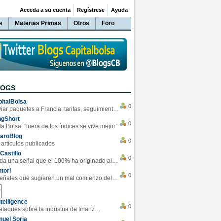
Acceda a su cuenta
Regístrese
Ayuda
s
Materias Primas
Otros
Foro
LOGS
italBolsa
0
Enviar paquetes a Francia: tarifas, seguimiento y ventajas destacadas
ngShort
0
la Bolsa, “fuera de los índices se vive mejor”
varoBlog
0
 artículos publicados
Castillo
0
Se da una señal que el 100% ha originado alzas en las bolsas
tori
0
4 Señales que sugieren un mal comienzo del 3T de la economía EEUU
telligence
0
Los ciberataques sobre la industria de finanzas se han duplicado este año
uel Soria