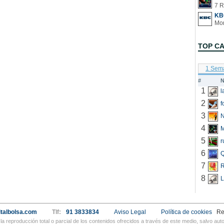
7 R
KB
TOP C
1 Sem
#
N
1
2
f
3
N
4
5
r
6
Q
7
R
8
L
talbolsa.com
Tlf:
91 3833834
Aviso Legal
Política de cookies
Re
a reproducción total o parcial de los contenidos ofrecidos a través de este medio, salvo a