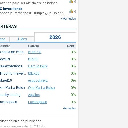
0
azones para ser alcista en las bolsas
C Inversiones
0
Monedas y Efecto “post-Trump”: ¿Un Dólar Americano operando en rangos?
• Ver todos
ARTERAS
2026
ana
1 Mes
ombre
Cartera
Rent.
la bolsa de chencho
chencho
0%
ontcusi
BRUFI
0%
ewexperience
Cerrillo1989
0%
Mindonium Inversions
IBEX35
0%
ubiod10
especulativa
0%
ue Ma La Bolsa
Que Ma La Bolsa
0%
eality trading
Aquiles
0%
avacapaca
Lavacapaca
0%
Ver todas
visar politica de publicidad
utorización expresa de ©JCCM,slu