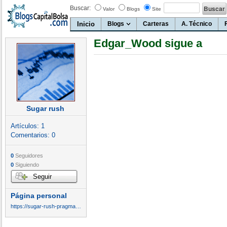
Buscar:
Valor
Blogs
Site
Inicio
Blogs
Carteras
A. Técnico
Edgar_Wood sigue a
Sugar rush
Artículos:
1
Comentarios:
0
0
Seguidores
0
Siguiendo
Seguir
Página personal
https://sugar-rush-pragmatic-play.com/es/