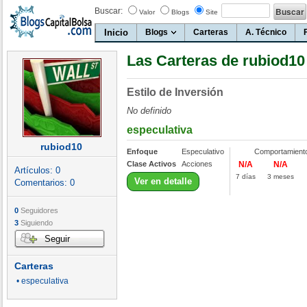
Buscar:
Valor
Blogs
Site
Inicio
Blogs
Carteras
A. Técnico
Las Carteras de rubiod10
Estilo de Inversión
No definido
especulativa
rubiod10
Enfoque
Especulativo
Comportamient
Clase Activos
Acciones
N/A
N/A
Artículos:
0
7 días
3 meses
Ver en detalle
Comentarios:
0
0
Seguidores
3
Siguiendo
Seguir
Carteras
• especulativa