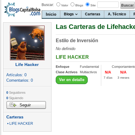
Buscar:
Valor
Blogs
Site
Inicio
Blogs
Carteras
A. Técnico
Las Carteras de Lifehack
Estilo de Inversión
No definido
LIFE HACKER
Life Hacker
Enfoque
Fundamental
Comportamient
Clase Activos
Multiactivos
N/A
N/A
Artículos:
0
7 días
3 meses
Ver en detalle
Comentarios:
0
0
Seguidores
0
Siguiendo
Seguir
Carteras
• LIFE HACKER