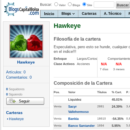
Buscar:
Valor
Blogs
Site
Inicio
Blogs
Carteras
A. Técnico
Hawkeye
Filosofía de la cartera
Especulativa, pero esto se hunde, cualquie
en el indice!!!
Enfoque
Largos/Cortos
Comportamient
Hawkeye
Clase Activos
Acciones
N/A
N/A
7 días
3 meses
Artículos:
0
Comentarios:
0
Composición de la Cartera
0
Seguidores
Pos.
Valor
Títulos
% Cart.
P.
0
Siguiendo
Liquidez
45.01%
Seguir
Venta
Sacyr
2881
24.39%
3,
Vallehermoso
Carteras
• Hawkeye
Venta
Bankia
18610
-54.35%
0,
Venta
Banco Santander
1694
5.95%
5,