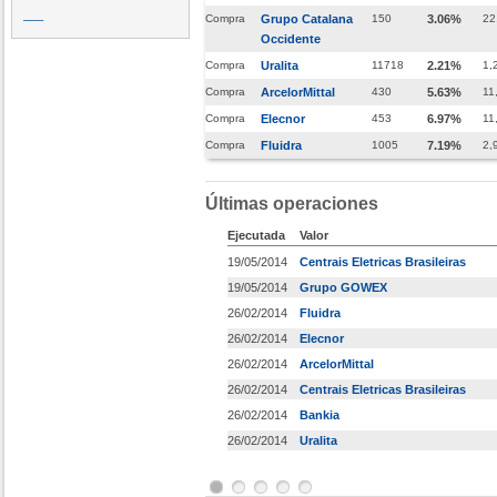
___
Compra
Grupo Catalana
150
3.06%
22
Occidente
Compra
Uralita
11718
2.21%
1,
Compra
ArcelorMittal
430
5.63%
11
Compra
Elecnor
453
6.97%
11
Compra
Fluidra
1005
7.19%
2,
Últimas operaciones
Ejecutada
Valor
19/05/2014
Centrais Eletricas Brasileiras
19/05/2014
Grupo GOWEX
26/02/2014
Fluidra
26/02/2014
Elecnor
26/02/2014
ArcelorMittal
26/02/2014
Centrais Eletricas Brasileiras
26/02/2014
Bankia
26/02/2014
Uralita