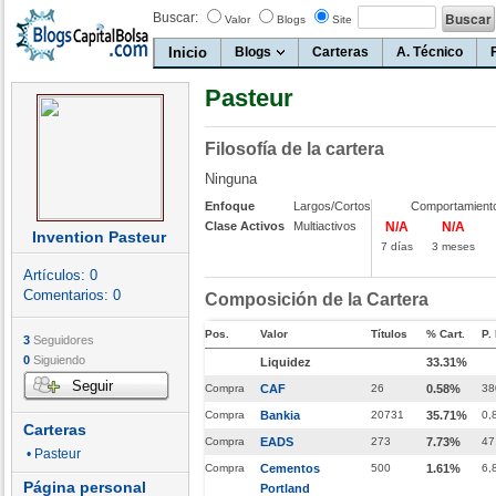
Buscar:
Valor
Blogs
Site
Inicio
Blogs
Carteras
A. Técnico
Pasteur
Filosofía de la cartera
Ninguna
Enfoque
Largos/Cortos
Comportamient
Clase Activos
Multiactivos
N/A
N/A
Invention Pasteur
7 días
3 meses
Artículos:
0
Comentarios:
0
Composición de la Cartera
Pos.
Valor
Títulos
% Cart.
P.
3
Seguidores
0
Siguiendo
Liquidez
33.31%
Seguir
Compra
CAF
26
0.58%
38
Compra
Bankia
20731
35.71%
0,
Carteras
Compra
EADS
273
7.73%
47
• Pasteur
Compra
Cementos
500
1.61%
6,
Página personal
Portland