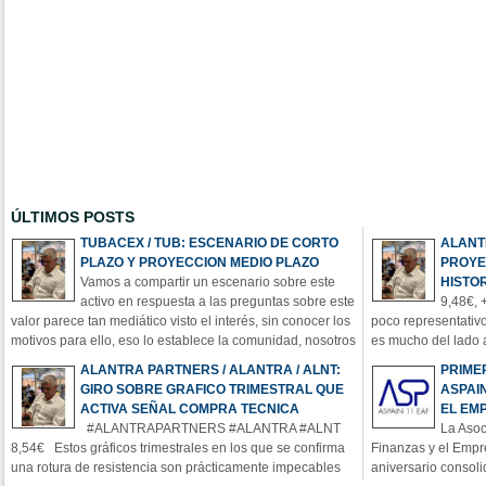
ÚLTIMOS POSTS
TUBACEX / TUB: ESCENARIO DE CORTO
ALANT
PLAZO Y PROYECCION MEDIO PLAZO
PROYE
Vamos a compartir un escenario sobre este
HISTO
activo en respuesta a las preguntas sobre este
9,48€, 
valor parece tan mediático visto el interés, sin conocer los
poco representativo
motivos para ello, eso lo establece la comunidad, nosotros
es mucho del lado 
a lo nuestro, y sobre lo que puedo comentar en abierto de
credenciales técni
ALANTRA PARTNERS / ALANTRA / ALNT:
PRIME
manera puntual sobre lo que sí puedo ir comentando en el
semana con la sen
GIRO SOBRE GRAFICO TRIMESTRAL QUE
ASPAIN
Cana
importantes o signi
ACTIVA SEÑAL COMPRA TECNICA
EL EM
poten
#ALANTRAPARTNERS #ALANTRA #ALNT
La Asoc
8,54€ Estos gráficos trimestrales en los que se confirma
Finanzas y el Empr
una rotura de resistencia son prácticamente impecables
aniversario consol