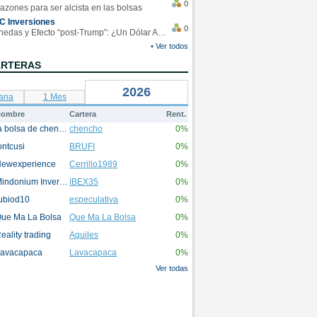
0
azones para ser alcista en las bolsas
C Inversiones
0
Monedas y Efecto “post-Trump”: ¿Un Dólar Americano operando en rangos?
• Ver todos
ARTERAS
2026
ana
1 Mes
ombre
Cartera
Rent.
la bolsa de chencho
chencho
0%
ontcusi
BRUFI
0%
ewexperience
Cerrillo1989
0%
Mindonium Inversions
IBEX35
0%
ubiod10
especulativa
0%
ue Ma La Bolsa
Que Ma La Bolsa
0%
eality trading
Aquiles
0%
avacapaca
Lavacapaca
0%
Ver todas