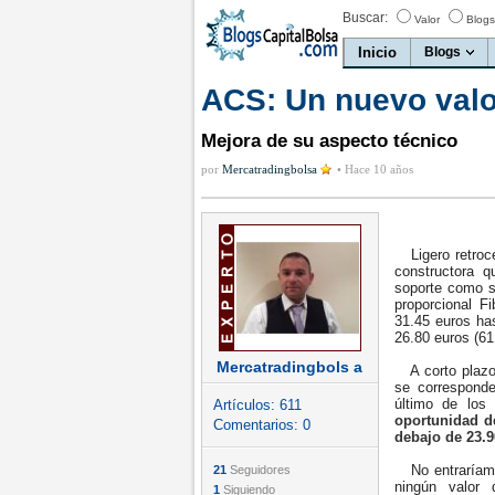
Buscar:
Valor
Blogs
Inicio
Blogs
ACS: Un nuevo valor
Mejora de su aspecto técnico
por
Mercatradingbolsa
•
Hace 10 años
Ligero retroce
constructora 
soporte como s
proporcional F
31.45 euros ha
26.80 euros (61
Mercatradingbols a
A corto plazo,
se corresponde
último de los
Artículos:
611
oportunidad de
Comentarios:
0
debajo de 23.9
No entraríamos
21
Seguidores
ningún valor
1
Siguiendo