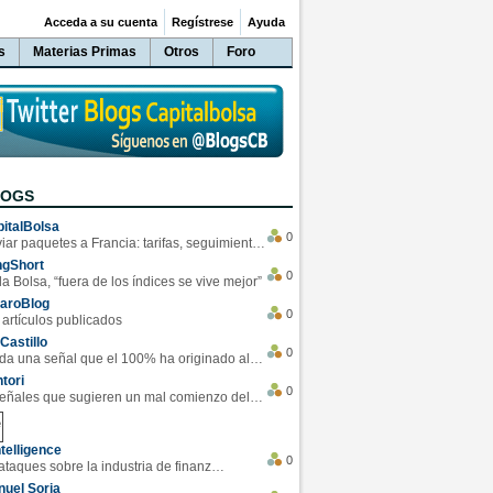
Acceda a su cuenta
Regístrese
Ayuda
s
Materias Primas
Otros
Foro
LOGS
italBolsa
0
Enviar paquetes a Francia: tarifas, seguimiento y ventajas destacadas
ngShort
0
la Bolsa, “fuera de los índices se vive mejor”
varoBlog
0
 artículos publicados
Castillo
0
Se da una señal que el 100% ha originado alzas en las bolsas
tori
0
4 Señales que sugieren un mal comienzo del 3T de la economía EEUU
telligence
0
Los ciberataques sobre la industria de finanzas se han duplicado este año
uel Soria