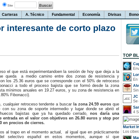
Site
Carteras
A. Técnico
Fundamental
Economía
Divisas
Bono
 interesante de corto plazo
TOP B
Cap
so el que está experimentandoen la sesión de hoy que deja a la
Lo
que queda a medio camino entre dos zonas de resistencia y
En 
on los 25.36 euros que se corresponde con el 50% de retroceso
ibonacci a todo el proceso bajista que se formó desde la zona
Al
sta mínimos anuales en 19.27 euros, y su zona de resistencia en
Sin
.80% Fibonacci).
JC 
 cualquier retroceso tendente a buscar
la zona 24.59 euros
que
San
 con su zona de soporte intermedio y lugar donde se abrió el
 huecos bajistas que ya ha quedado cerrado,
nos daría una
 entrada en el valor con objetivos en 26.80 euros y stop por
0 en precios de cierres.
Market In
 al trapo en el momento actual, al igual que en prácticamente
 del selectivo español en estos momentos, aunque sí que
Man