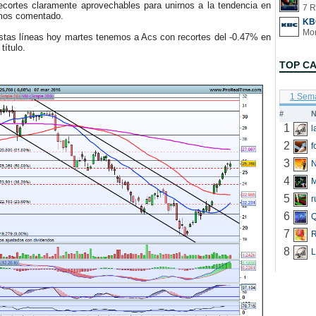
ecortes claramente aprovechables para unirnos a la tendencia en
7 R
mos comentado.
KB
stas líneas hoy martes tenemos a Acs con recortes del -0.47% en
título.
TOP C
1 Sem
#
N
1
2
f
3
N
4
5
r
6
Q
7
R
8
L