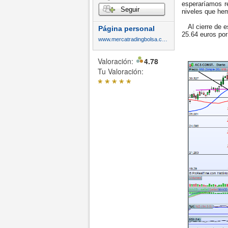
esperaríamos r
Seguir
niveles que he
Al cierre de e
Página personal
25.64 euros por 
www.mercatradingbolsa.com
Valoración:
4.78
Tu Valoración:
*
*
*
*
*