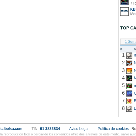
7 R
KB
TOP C
1 Sem
#
N
1
2
f
3
N
4
5
r
6
Q
7
R
8
L
talbolsa.com
Tlf:
91 3833834
Aviso Legal
Política de cookies
Re
a reproducción total o parcial de los contenidos ofrecidos a través de este medio, salvo a