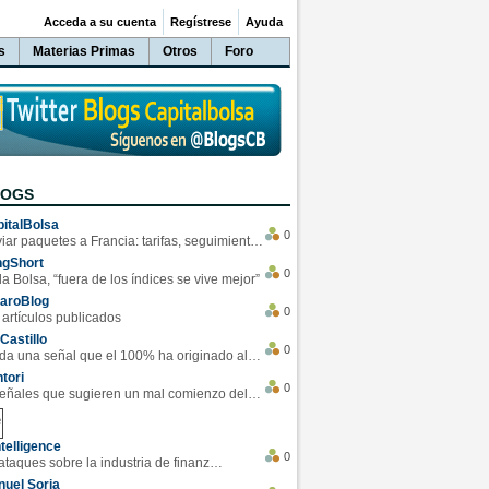
Acceda a su cuenta
Regístrese
Ayuda
s
Materias Primas
Otros
Foro
LOGS
italBolsa
0
Enviar paquetes a Francia: tarifas, seguimiento y ventajas destacadas
ngShort
0
la Bolsa, “fuera de los índices se vive mejor”
varoBlog
0
 artículos publicados
Castillo
0
Se da una señal que el 100% ha originado alzas en las bolsas
tori
0
4 Señales que sugieren un mal comienzo del 3T de la economía EEUU
telligence
0
Los ciberataques sobre la industria de finanzas se han duplicado este año
uel Soria