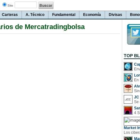
Site
Carteras
A. Técnico
Fundamental
Economía
Divisas
Bono
ios de Mercatradingbolsa
TOP B
Cap
Lo
En 
Al
Sin
JC 
San
Market In
Man