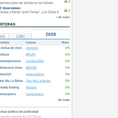
0
azones para ser alcista en las bolsas
C Inversiones
0
Monedas y Efecto “post-Trump”: ¿Un Dólar Americano operando en rangos?
• Ver todos
ARTERAS
2026
ana
1 Mes
ombre
Cartera
Rent.
la bolsa de chencho
chencho
0%
ontcusi
BRUFI
0%
ewexperience
Cerrillo1989
0%
Mindonium Inversions
IBEX35
0%
ubiod10
especulativa
0%
ue Ma La Bolsa
Que Ma La Bolsa
0%
eality trading
Aquiles
0%
avacapaca
Lavacapaca
0%
Ver todas
visar politica de publicidad
utorización expresa de ©JCCM,slu