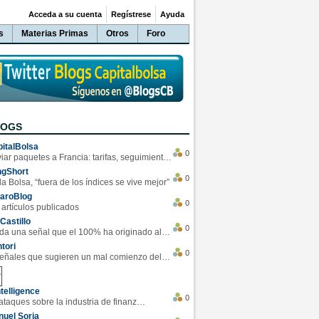
Acceda a su cuenta
Regístrese
Ayuda
s
Materias Primas
Otros
Foro
LOGS
italBolsa
0
Enviar paquetes a Francia: tarifas, seguimiento y ventajas destacadas
ngShort
0
la Bolsa, “fuera de los índices se vive mejor”
varoBlog
0
 artículos publicados
Castillo
0
Se da una señal que el 100% ha originado alzas en las bolsas
tori
0
4 Señales que sugieren un mal comienzo del 3T de la economía EEUU
telligence
0
Los ciberataques sobre la industria de finanzas se han duplicado este año
uel Soria