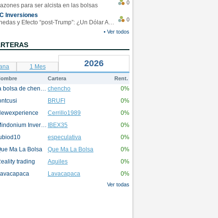
0
azones para ser alcista en las bolsas
C Inversiones
0
Monedas y Efecto “post-Trump”: ¿Un Dólar Americano operando en rangos?
• Ver todos
ARTERAS
2026
ana
1 Mes
ombre
Cartera
Rent.
la bolsa de chencho
chencho
0%
ontcusi
BRUFI
0%
ewexperience
Cerrillo1989
0%
Mindonium Inversions
IBEX35
0%
ubiod10
especulativa
0%
ue Ma La Bolsa
Que Ma La Bolsa
0%
eality trading
Aquiles
0%
avacapaca
Lavacapaca
0%
Ver todas