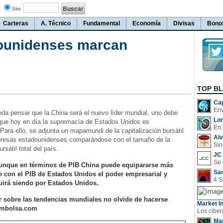
Site
Carteras
A. Técnico
Fundamental
Economía
Divisas
Bono
dounidenses marcan
TOP B
Cap
a pensar que la China será el nuevo líder mundial, uno debe
Lo
 que hoy en día la supremacía de Estados Unidos es
En 
 Para ello, se adjunta un mapamundi de la capitalización bursátil
Al
resas estadounidenses comparándose con el tamaño de la
Sin
rsátil total del país.
JC 
unque en términos de PIB China puede equipararse más
San
e con el PIB de Estados Unidos el poder empresarial y
uirá siendo por Estados Unidos.
r sobre las tendencias mundiales no olvide de hacerse
Market In
 3mbolsa.com
Man