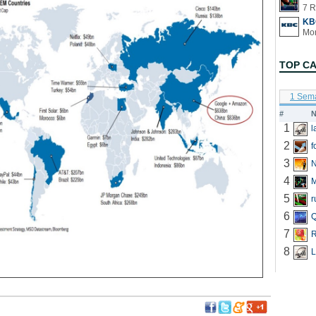
7 R
KB
TOP C
1 Sem
#
N
1
2
f
3
N
4
5
r
6
Q
7
R
8
L