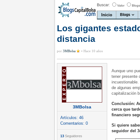
Buscar:
Valor
Blogs
Inicio
Blogs
Los gigantes esta
distancia
por
3MBolsa
•
Hace 10 años
Aunque uno pued
tener presente
incuestionable.
de algunas emp
capitalización bu
Conclusión: A
3MBolsa
cerca que tard
financiero seg
Artículos:
46
Comentarios:
0
Si quiere sabe
seguidor del
13
Seguidores