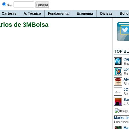
Site
Carteras
A. Técnico
Fundamental
Economía
Divisas
Bono
rios de 3MBolsa
TOP B
Cap
Lo
En 
Al
Sin
JC 
San
Market In
Man