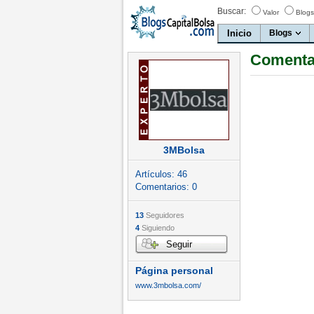
Buscar:
Valor
Blogs
Inicio
Blogs
Comenta
3MBolsa
Artículos:
46
Comentarios:
0
13
Seguidores
4
Siguiendo
Seguir
Página personal
www.3mbolsa.com/