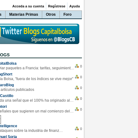
Acceda a su cuenta
Regístrese
Ayuda
s
Materias Primas
Otros
Foro
LOGS
italBolsa
0
Enviar paquetes a Francia: tarifas, seguimiento y ventajas destacadas
ngShort
0
la Bolsa, “fuera de los índices se vive mejor”
varoBlog
0
 artículos publicados
Castillo
0
Se da una señal que el 100% ha originado alzas en las bolsas
tori
0
4 Señales que sugieren un mal comienzo del 3T de la economía EEUU
telligence
0
Los ciberataques sobre la industria de finanzas se han duplicado este año
uel Soria