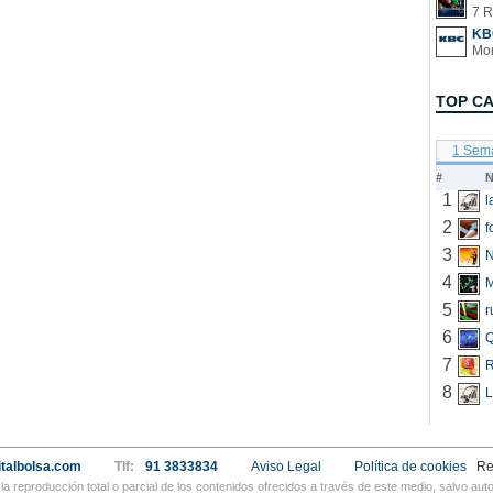
7 R
KB
TOP C
1 Sem
#
N
1
2
f
3
N
4
5
r
6
Q
7
R
8
L
talbolsa.com
Tlf:
91 3833834
Aviso Legal
Política de cookies
Re
a reproducción total o parcial de los contenidos ofrecidos a través de este medio, salvo a