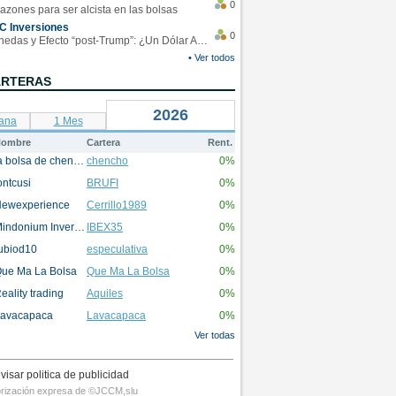
0
azones para ser alcista en las bolsas
C Inversiones
0
Monedas y Efecto “post-Trump”: ¿Un Dólar Americano operando en rangos?
• Ver todos
ARTERAS
2026
ana
1 Mes
ombre
Cartera
Rent.
la bolsa de chencho
chencho
0%
ontcusi
BRUFI
0%
ewexperience
Cerrillo1989
0%
Mindonium Inversions
IBEX35
0%
ubiod10
especulativa
0%
ue Ma La Bolsa
Que Ma La Bolsa
0%
eality trading
Aquiles
0%
avacapaca
Lavacapaca
0%
Ver todas
visar politica de publicidad
utorización expresa de ©JCCM,slu