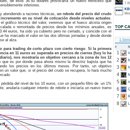
es, de esos 36.50 dólares provocaría un nuevo retroceso que
7 R
nsiblemente inferiores.
KB
 atendiendo a razones técnicas,
un rebote del precio del crudo
 incremento en su nivel de cotización desde niveles actuales
.
l gráfico técnico del valor, veremos que el hueco alcista origen
TOP C
scalada o remontada de precios desde los mínimos anuales, es
10.44 euros, ha sido ya cubierto pero no cerrado, y coincide con el
ue ha marcado el valor en las dos últimas jornadas y desde donde
rse al alza.
1 Sem
#
N
o para trading de corto plazo con cierto riesgo
.
Si la primera
1
encia en 11 euros es superada en precios de cierres (hoy lo ha
diario), nos mostraría un objetivo cercano a la zona de los 12
2
f
o que es por donde pasa ahora mismo la directriz bajista que ha
ando los precios en los últimos meses. Por tanto, un objetivo
3
N
n un valor que, si el precio del crudo se recupera, lo hará mucho
4
ercado.
5
r
pérdida del nivel de los 10 euros, con un pequeño filtro de un 1%
, anularía cualquier intento de rebote e iniciaría un nuevo tramo
6
Q
7
R
8
L