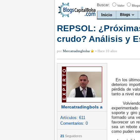
Buscar:
Valor
Blogs
Inicio
Blogs
REPSOL: ¿Próximas 
crudo? Análisis y E
por
Mercatradingbolsa
•
Hace 10 años
En los últimos
deterioro impo
pérdida de valo
tanto a nivel 
Volviendo al
Mercatradingbols a
experimentado e
soporte y giro 
formado una ve
Artículos:
611
favorecer un r
Comentarios:
0
sea un rebote 
como puden ser 
21
Seguidores