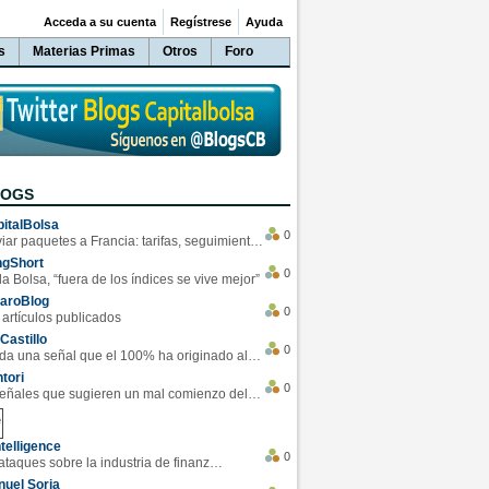
Acceda a su cuenta
Regístrese
Ayuda
s
Materias Primas
Otros
Foro
LOGS
italBolsa
0
Enviar paquetes a Francia: tarifas, seguimiento y ventajas destacadas
ngShort
0
la Bolsa, “fuera de los índices se vive mejor”
varoBlog
0
 artículos publicados
Castillo
0
Se da una señal que el 100% ha originado alzas en las bolsas
tori
0
4 Señales que sugieren un mal comienzo del 3T de la economía EEUU
telligence
0
Los ciberataques sobre la industria de finanzas se han duplicado este año
uel Soria