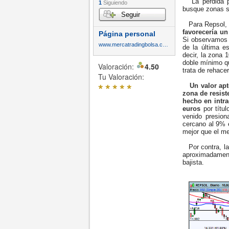
La pérdida pu
1
Siguiendo
busque zonas se
Seguir
Para Repsol, y
favorecería un
Página personal
Si observamos e
www.mercatradingbolsa.com
de la última e
decir, la zona 
doble mínimo q
Valoración:
4.50
trata de rehace
Tu Valoración:
*
*
*
*
*
Un valor apt
zona de resist
hecho en intra
euros
por títul
venido presion
cercano al 9% e
mejor que el m
Por contra, la 
aproximadamente
bajista.