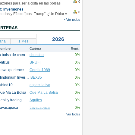
0
azones para ser alcista en las bolsas
C Inversiones
0
Monedas y Efecto “post-Trump”: ¿Un Dólar Americano operando en rangos?
• Ver todos
ARTERAS
2026
ana
1 Mes
ombre
Cartera
Rent.
la bolsa de chencho
chencho
0%
ontcusi
BRUFI
0%
ewexperience
Cerrillo1989
0%
Mindonium Inversions
IBEX35
0%
ubiod10
especulativa
0%
ue Ma La Bolsa
Que Ma La Bolsa
0%
eality trading
Aquiles
0%
avacapaca
Lavacapaca
0%
Ver todas