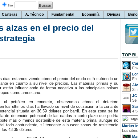
Site
Carteras
A. Técnico
Fundamental
Economía
Divisas
Bono
alzas en el precio del
strategia
TOP B
Cap
Lo
 dias estamos viendo cómo el precio del crudo está sufriendo un
En 
rtante en cuanto a su nivel de precios. Las materias primas y su
Al
r están influenciando de forma negativa a las principales bolsas
Sin
europeo como americano.
JC 
 petróleo en concreto, observamos cómo el deterioro
n los últimos dias ha llevado su nivel de cotización a la zona de
San
potencial situada en 36.59 dólares por barril. En esta zona se ha
la de detención potencial de las caídas a corto plazo que podría
ebote más o menos sostenible de esta materia prima, aunque no
del todo contundente, sí tendente a buscar zonas de resistencia
Market In
los 43.35 dólares.
Man