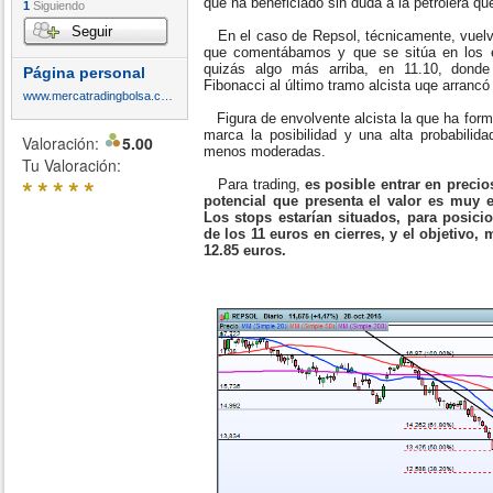
que ha beneficiado sin duda a la petrolera q
1
Siguiendo
Seguir
En el caso de Repsol, técnicamente, vuelv
que comentábamos y que se sitúa en los en
quizás algo más arriba, en 11.10, donde
Página personal
Fibonacci al último tramo alcista uqe arranc
www.mercatradingbolsa.com
Figura de envolvente alcista la que ha forma
marca la posibilidad y una alta probabilid
Valoración:
5.00
menos moderadas.
Tu Valoración:
*
*
*
*
*
Para trading,
es posible entrar en precio
potencial que presenta el valor es muy e
Los stops estarían situados, para posic
de los 11 euros en cierres, y el objetivo,
12.85 euros.