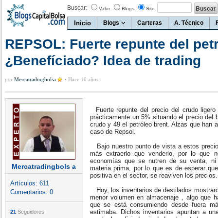
Buscar:
Valor
Blogs
Site
Inicio
Blogs
Carteras
A. Técnico
REPSOL: Fuerte repunte del pet
¿Benefíciado? Idea de trading
por
Mercatradingbolsa
•
Hace 10 años
Fuerte repunte del precio del crudo ligero
prácticamente un 5% situando el precio del b
crudo y 49 el petróleo brent. Alzas que han 
caso de Repsol.
Bajo nuestro punto de vista a estos precios
más extraerlo que venderlo, por lo que n
economías que se nutren de su venta, ni 
Mercatradingbols a
materia prima, por lo que es de esperar que
positiva en el sector, se reaviven los precios.
Artículos:
611
Hoy, los inventarios de destilados mostrar
Comentarios:
0
menor volumen en almacenaje , algo que ha
que se está consumiendo desde fuera más
estimaba. Dichos inventarios apuntan a un
21
Seguidores