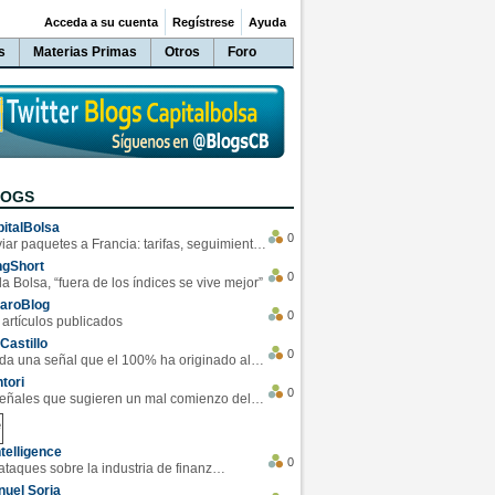
Acceda a su cuenta
Regístrese
Ayuda
s
Materias Primas
Otros
Foro
LOGS
italBolsa
0
Enviar paquetes a Francia: tarifas, seguimiento y ventajas destacadas
ngShort
0
la Bolsa, “fuera de los índices se vive mejor”
varoBlog
0
 artículos publicados
Castillo
0
Se da una señal que el 100% ha originado alzas en las bolsas
tori
0
4 Señales que sugieren un mal comienzo del 3T de la economía EEUU
telligence
0
Los ciberataques sobre la industria de finanzas se han duplicado este año
uel Soria