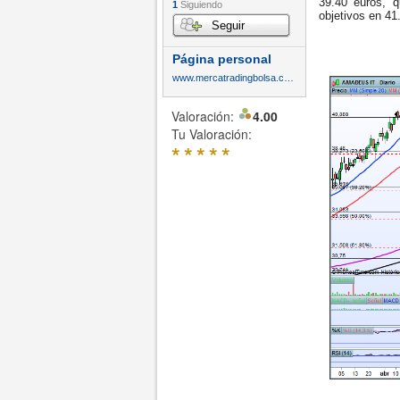
39.40 euros, 
1
Siguiendo
objetivos en 41
Seguir
Página personal
www.mercatradingbolsa.com
Valoración:
4.00
Tu Valoración:
*
*
*
*
*