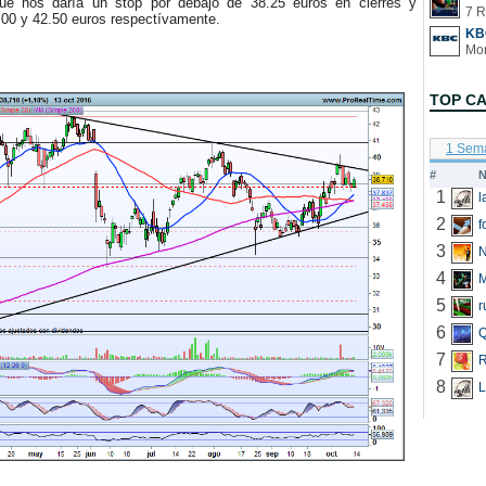
que nos daría un stop por debajo de 38.25 euros en cierres y
7 R
.00 y 42.50 euros respectívamente.
KB
TOP C
1 Sem
#
N
1
2
f
3
N
4
5
r
6
Q
7
R
8
L