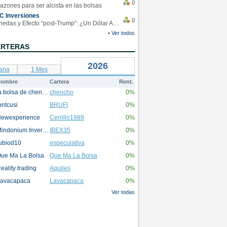
0
azones para ser alcista en las bolsas
C Inversiones
0
Monedas y Efecto “post-Trump”: ¿Un Dólar Americano operando en rangos?
• Ver todos
ARTERAS
2026
ana
1 Mes
ombre
Cartera
Rent.
la bolsa de chencho
chencho
0%
ontcusi
BRUFI
0%
ewexperience
Cerrillo1989
0%
Mindonium Inversions
IBEX35
0%
ubiod10
especulativa
0%
ue Ma La Bolsa
Que Ma La Bolsa
0%
eality trading
Aquiles
0%
avacapaca
Lavacapaca
0%
Ver todas