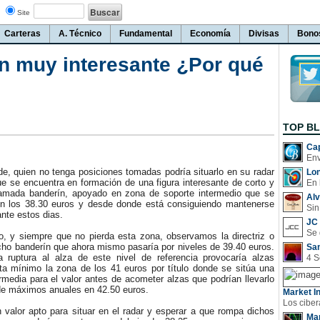
Site
Carteras
A. Técnico
Fundamental
Economía
Divisas
Bono
 muy interesante ¿Por qué
TOP B
Cap
, quien no tenga posiciones tomadas podría situarlo en su radar
Lo
que se encuentra en formación de una figura interesante de corto y
En 
lamada banderín, apoyado en zona de soporte intermedio que se
Al
n los 38.30 euros y desde donde está consiguiendo mantenerse
Sin
ante estos dias.
JC 
 y siempre que no pierda esta zona, observamos la directriz o
icho banderín que ahora mismo pasaría por niveles de 39.40 euros.
San
 ruptura al alza de este nivel de referencia provocaría alzas
ta mínimo la zona de los 41 euros por título donde se sitúa una
ermedia para el valor antes de acometer alzas que podrían llevarlo
de máximos anuales en 42.50 euros.
Market In
valor apto para situar en el radar y esperar a que rompa dichos
Man