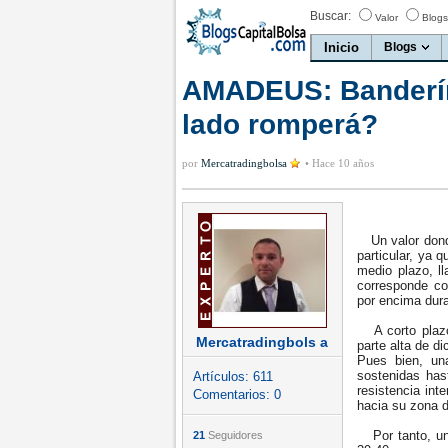
Buscar:
Valor
Blogs
Inicio
Blogs
AMADEUS: Banderín
lado romperá?
por
Mercatradingbolsa
•
Hace 10 años
Un valor donde
particular, ya 
medio plazo, l
corresponde co
por encima dur
A corto plazo,
Mercatradingbols a
parte alta de d
Pues bien, una
sostenidas has
Artículos:
611
resistencia int
Comentarios:
0
hacia su zona 
Por tanto, un 
21
Seguidores