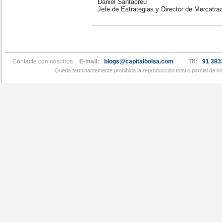
Daniel Santacreu
Jefe de Estrategias y Director de Mercatra
Contacte con nosotros:
E-mail:
blogs@capitalbolsa.com
Tlf:
91 383
Queda terminantemente prohibida la reproducción total o parcial de l