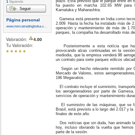
plazo. Está previsto que el parque entre en
1
Siguiendo
ha puesto en marcha 102.65 MW para 
Seguir
Karnataka y Maharashtra.
Gamesa está presente en India como tecno
Página personal
2.009. Hasta la fecha ha instalado más de 2
www.mercatradingbolsa.com
operación y mantenimiento de más de 1.
parques, la compañia ha desarrollado más d
Valoración:
4.00
Tu Valoración:
Posteriormente a esta notícia que ha r
*
*
*
*
*
provocando alzas continuadas en la sesió
mediodia, que la empresa venderá 98 aerogen
un contrato para siete parques eólicos ubicad
Según un hecho relevante remitido por G
Mercado de Valores, estos aerogeneradores,
196 Megavatios.
El contrato incluye el suministro, transport
los aerogeneradores por parte de Gamesa,
servícios de operación y mantenimiento dura
El suministro de las máquinas, que se f
Brasil, está previsto a lo largo del 2.017 y 
finales de este año.
Dos notícias que sin duda, han animado la c
hoy, incluso obviando la vuelta que hemos 
parte de la sesión.