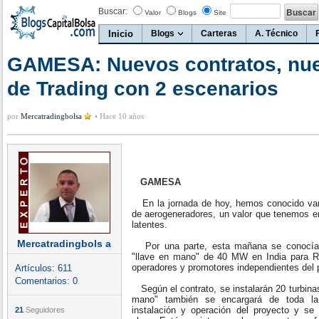
Buscar:
Valor
Blogs
Site
Inicio
Blogs
Carteras
A. Técnico
GAMESA: Nuevos contratos, nue
de Trading con 2 escenarios
por
Mercatradingbolsa
•
Hace 10 años
GAMESA
En la jornada de hoy, hemos conocido varia
de aerogeneradores, un valor que tenemos en
latentes.
Mercatradingbols a
Por una parte, esta mañana se conocía 
"llave en mano" de 40 MW en India para R
operadores y promotores independientes del 
Artículos:
611
Comentarios:
0
Según el contrato, se instalarán 20 turbinas
mano" también se encargará de toda la i
instalación y operación del proyecto y se 
21
Seguidores