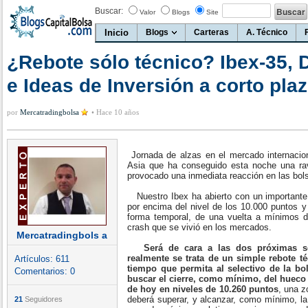
Buscar:
Valor
Blogs
Site
Inicio
Blogs
Carteras
A. Técnico
¿Rebote sólo técnico? Ibex-35, 
e Ideas de Inversión a corto pla
por
Mercatradingbolsa
•
Hace 10 años
Jornada de alzas en el mercado internacion
Asia que ha conseguido esta noche una ra
provocado una inmediata reacción en las bol
Nuestro Ibex ha abierto con un importante 
por encima del nivel de los 10.000 puntos y
forma temporal, de una vuelta a mínimos 
crash que se vivió en los mercados.
Mercatradingbols a
Será de cara a las dos próximas 
realmente se trata de un simple rebote t
Artículos:
611
tiempo que permita al selectivo de la bol
Comentarios:
0
buscar el cierre, como mínimo, del hueco 
de hoy en niveles de 10.260 puntos
, una z
deberá superar, y alcanzar, como mínimo, la
21
Seguidores