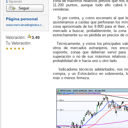
zona de máximos relativos previos que nos dé
1
Siguiendo
11.200 puntos, aunque todo ello cabrá i
Seguir
venideras.
Si por contra, y como escenario al que l
Página personal
asistiéramos a caídas que perforaran los míni
www.mercatradingbolsa.com
zona aproximada de los 9.800 para el Ibex, e
mercado a buscar, probablemente, la zona 
estrechamente su no pérdida en precios de ci
Valoración:
3.40
Tu Valoración:
Técnicamente, y vistos los principales valo
*
*
*
*
*
otros de mercados extranjeros, nos en
sopoorte, zonas que deberían servir para f
superación o no de sus máximos relativos an
probabilidad de ir hacia uno u otro lado.
Indicadores técnicos adelantados, nos m
compra, y un Estocástico en sobreventa, l
más o menos firmeza.