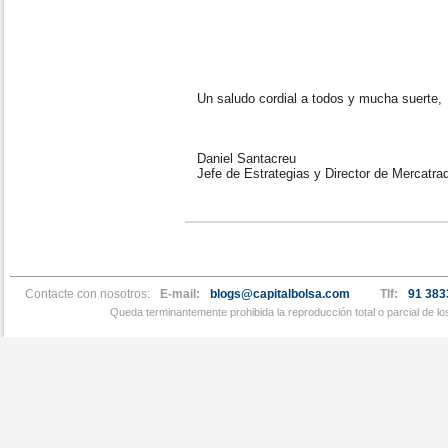
Un saludo cordial a todos y mucha suerte,
Daniel Santacreu
Jefe de Estrategias y Director de Mercatra
Contacte con nosotros:
E-mail:
blogs@capitalbolsa.com
Tlf:
91 383
Queda terminantemente prohibida la reproducción total o parcial de l