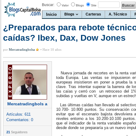
Buscar:
Valor
Blogs
Site
Inicio
Blogs
Carteras
A. Técnico
¿Preparados para rebote técnico
caídas? Ibex, Dax, Dow Jones
por
Mercatradingbolsa
•
Hace 10 años
Nueva jornada de recortes en la renta vari
toda Europa. Las ventas se impusieron e
europeas insistieron en poner a prueba la 
clave. Tras intentar superar la barrera de l
las caías y cerró con un retroceso del 1% 
subidas y vueltas en V, aunque en un estrec
Mercatradingbols a
Las últimas caídas han llevado al selectivo
10.700- 10.800 puntos. Su conservación con
evitar que el escenario bajista devolviera 
Artículos:
611
niveles entorno a los 10.200-10.100 punt
Comentarios:
0
que el indicador de la renta variable españ
desde donde se prepararía ya un nuevo impul
21
Seguidores