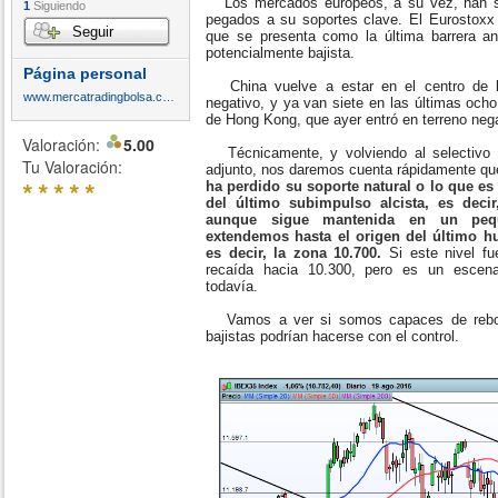
Los mercados europeos, a su vez, han so
1
Siguiendo
pegados a su soportes clave. El Eurostoxx 
Seguir
que se presenta como la última barrera a
potencialmente bajista.
Página personal
China vuelve a estar en el centro de l
www.mercatradingbolsa.com
negativo, y ya van siete en las últimas och
de Hong Kong, que ayer entró en terreno negat
Valoración:
5.00
Técnicamente, y volviendo al selectivo 
Tu Valoración:
adjunto, nos daremos cuenta rápidamente q
*
*
*
*
*
ha perdido su soporte natural o lo que e
del último subimpulso alcista, es deci
aunque sigue mantenida en un pequ
extendemos hasta el origen del último hu
es decir, la zona 10.700.
Si este nivel fu
recaída hacia 10.300, pero es un escena
todavía.
Vamos a ver si somos capaces de rebota
bajistas podrían hacerse con el control.