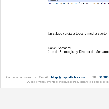
Un saludo cordial a todos y mucha suerte,
Daniel Santacreu
Jefe de Estrategias y Director de Mercatra
Contacte con nosotros:
E-mail:
blogs@capitalbolsa.com
Tlf:
91 383
Queda terminantemente prohibida la reproducción total o parcial de l