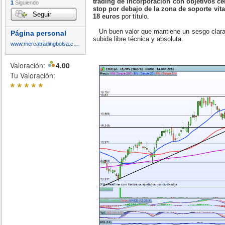
trading de incorporación con objetivos ce
1
Siguiendo
stop por debajo de la zona de soporte vi
Seguir
18 euros
por título.
Un buen valor que mantiene un sesgo claram
Página personal
subida libre técnica y absoluta.
www.mercatradingbolsa.com
Valoración:
4.00
Tu Valoración:
*
*
*
*
*