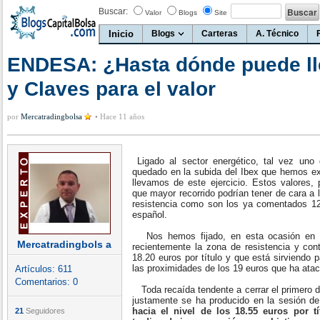
Buscar:
Valor
Blogs
Site
Inicio
Blogs
Carteras
A. Técnico
ENDESA: ¿Hasta dónde puede ll
y Claves para el valor
por
Mercatradingbolsa
•
Hace 11 años
Ligado al sector energético, tal vez un
quedado en la subida del Ibex que hemos e
llevamos de este ejercicio. Estos valores, 
que mayor recorrido podrían tener de cara a 
resistencia como son los ya comentados 12.
español.
Nos hemos fijado, en esta ocasión en E
Mercatradingbols a
recientemente la zona de resistencia y cont
18.20 euros por título y que está sirviendo
las proximidades de los 19 euros que ha atac
Artículos:
611
Comentarios:
0
Toda recaída tendente a cerrar el primero d
justamente se ha producido en la sesión de
hacia el nivel de los 18.55 euros por t
21
Seguidores