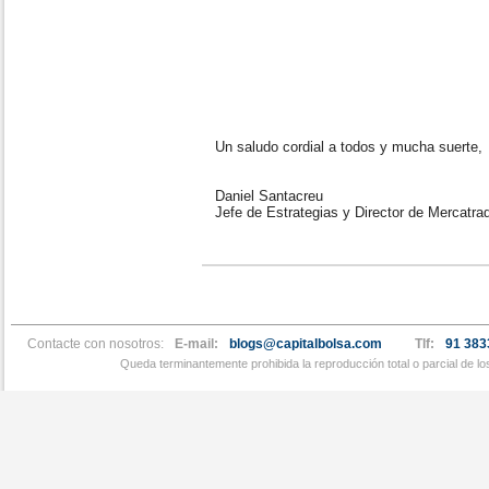
Un saludo cordial a todos y mucha suerte,
Daniel Santacreu
Jefe de Estrategias y Director de Mercatra
Contacte con nosotros:
E-mail:
blogs@capitalbolsa.com
Tlf:
91 383
Queda terminantemente prohibida la reproducción total o parcial de l