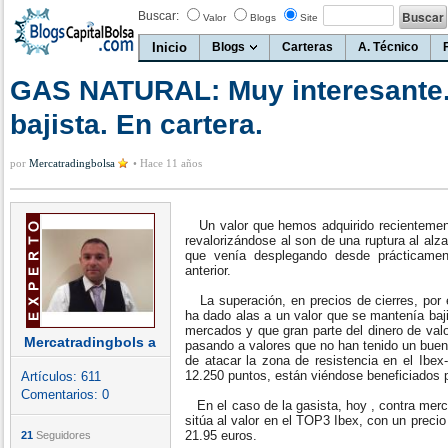
Buscar:
Valor
Blogs
Site
Inicio
Blogs
Carteras
A. Técnico
GAS NATURAL: Muy interesante
bajista. En cartera.
por
Mercatradingbolsa
•
Hace 11 años
Un valor que hemos adquirido recientemente
revalorizándose al son de una ruptura al alza
que venía desplegando desde prácticamente
anterior.
La superación, en precios de cierres, por e
ha dado alas a un valor que se mantenía baji
mercados y que gran parte del dinero de va
Mercatradingbols a
pasando a valores que no han tenido un buen 
de atacar la zona de resistencia en el Ibe
12.250 puntos, están viéndose beneficiados p
Artículos:
611
Comentarios:
0
En el caso de la gasista, hoy , contra merc
sitúa al valor en el TOP3 Ibex, con un precio
21.95 euros.
21
Seguidores