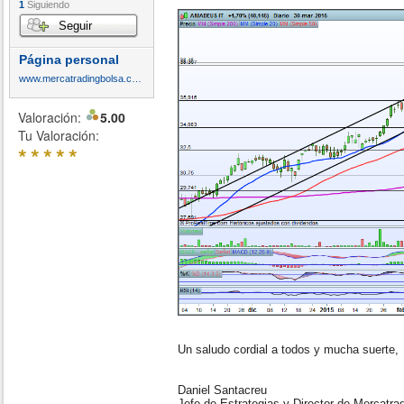
1
Siguiendo
Seguir
Página personal
www.mercatradingbolsa.com
Valoración:
5.00
Tu Valoración:
*
*
*
*
*
Un saludo cordial a todos y mucha suerte,
Daniel Santacreu
Jefe de Estrategias y Director de Mercatra