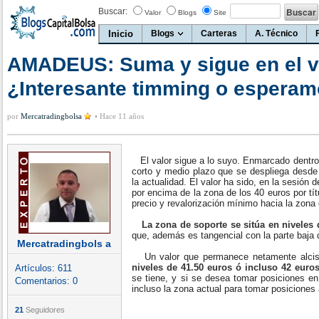
Buscar:
Valor
Blogs
Site
Inicio
Blogs
Carteras
A. Técnico
AMADEUS: Suma y sigue en el v
¿Interesante timming o esperam
por
Mercatradingbolsa
•
Hace 11 años
El valor sigue a lo suyo. Enmarcado dentro d
corto y medio plazo que se despliega desd
la actualidad. El valor ha sido, en la sesión 
por encima de la zona de los 40 euros por tí
precio y revalorización mínimo hacia la zona d
La zona de soporte se sitúa en niveles 
que, además es tangencial con la parte baja
Mercatradingbols a
Un valor que permanece netamente alcist
niveles de 41.50 euros ó incluso 42 euros
Artículos:
611
se tiene, y si se desea tomar posiciones 
Comentarios:
0
incluso la zona actual para tomar posiciones 
21
Seguidores