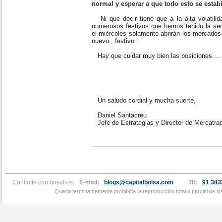
normal y esperar a que todo esto se estabi
Ni que decir tiene que a la alta volatili
numerosos festivos que hemos tenido la s
el miércoles solamente abrirán los mercados 
nuevo , festivo.
Hay que cuidar muy bien las posiciones ...
Un saludo cordial y mucha suerte,
Daniel Santacreu
Jefe de Estrategias y Director de Mercatra
Contacte con nosotros:
E-mail:
blogs@capitalbolsa.com
Tlf:
91 383
Queda terminantemente prohibida la reproducción total o parcial de l