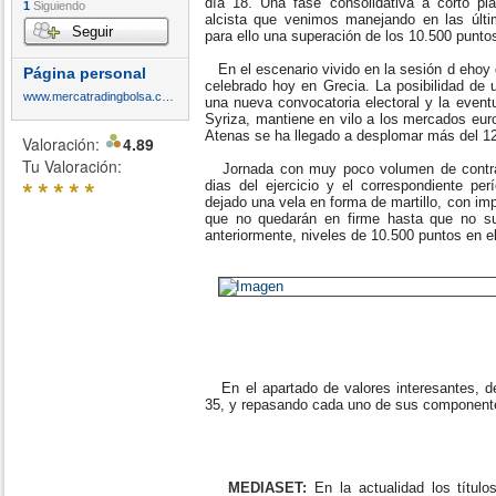
día 18. Una fase consolidativa a corto pl
1
Siguiendo
alcista que venimos manejando en las úl
Seguir
para ello una superación de los 10.500 puntos
En el escenario vivido en la sesión d ehoy 
Página personal
celebrado hoy en Grecia. La posibilidad de u
www.mercatradingbolsa.com
una nueva convocatoria electoral y la eventua
Syriza, mantiene en vilo a los mercados eur
Atenas se ha llegado a desplomar más del 1
Valoración:
4.89
Tu Valoración:
Jornada con muy poco volumen de contrat
*
*
*
*
*
dias del ejercicio y el correspondiente pe
dejado una vela en forma de martillo, con imp
que no quedarán en firme hasta que no 
anteriormente, niveles de 10.500 puntos en el
En el apartado de valores interesantes, de
35, y repasando cada uno de sus component
MEDIASET:
En la actualidad los títu