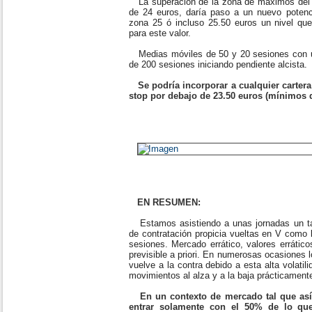
La superación de la zona de máximos del 
de 24 euros, daría paso a un nuevo potenci
zona 25 ó incluso 25.50 euros un nivel qu
para este valor.
Medias móviles de 50 y 20 sesiones con un
de 200 sesiones iniciando pendiente alcista.
Se podría incorporar a cualquier cartera
stop por debajo de 23.50 euros (mínimos d
EN RESUMEN:
Estamos asistiendo a unas jornadas un ta
de contratación propicia vueltas en V como 
sesiones. Mercado errático, valores errátic
previsible a priori. En numerosas ocasiones 
vuelve a la contra debido a esta alta volati
movimientos al alza y a la baja prácticament
En un contexto de mercado tal que así,
entrar solamente con el 50% de lo que