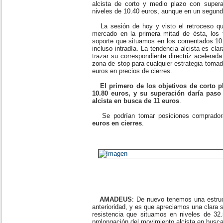
alcista de corto y medio plazo con super
niveles de 10.40 euros, aunque en un segund
La sesión de hoy y visto el retroceso qu
mercado en la primera mitad de ésta, los 
soporte que situamos en los comentados 10.
incluso intradía. La tendencia alcista es c
trazar su correspondiente directriz acelerad
zona de stop para cualquier estrategia tomad
euros en precios de cierres.
El primero de los objetivos de corto p
10.80 euros, y su superación daría pas
alcista en busca de 11 euros
.
Se podrían tomar posiciones comprador
euros en cierres
.
AMADEUS
: De nuevo tenemos una estruc
anterioridad, y es que apreciamos una clara 
resistencia que situamos en niveles de 3
prolongación del movimiento alcista en busc