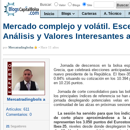
Buscar:
Valor
Blogs
Site
Inicio
Blogs
Carteras
A. Técnico
Mercado complejo y volátil. Esce
Análisis y Valores Interesantes a
por
Mercatradingbolsa
•
Hace 11 años
Jornada de descensos en la bolsa españ
Grecia, que celebrará elecciones anticipada
nuevo presidente de la República. El Ibex-3
0.84% situando su cotización en los 10.394 
en 10.216 puntos.
Jornada de corte consolidativo para las bol
los principales índices de referencia se han
Mercatradingbols a
jornada desplegando potenciales velas en
continuidad de las alzas en próximas sesion
Artículos:
611
La sesión ha servido para que los índi
Comentarios:
0
de corto plazo aproximándose a la 
representan los 3.050 puntos del Eurostox
Ibex-35
, niveles desde donde desplegaron h
21
Seguidores