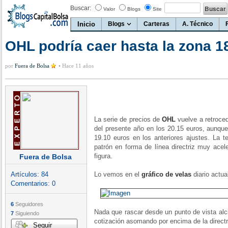
Buscar:
Valor
Blogs
Site
Inicio
Blogs
Carteras
A. Técnico
OHL podría caer hasta la zona 1
por
Fuera de Bolsa
•
Hace 11 años
La serie de precios de
OHL
vuelve a retroce
del presente año en los 20.15 euros, aunque
19.10 euros en los anteriores ajustes. La t
patrón en forma de línea directriz muy acel
figura.
Fuera de Bolsa
Artículos:
84
Lo vemos en el
gráfico de velas
diario actua
Comentarios:
0
6
Seguidores
Nada que rascar desde un punto de vista alc
7
Siguiendo
cotización asomando por encima de la directr
Seguir