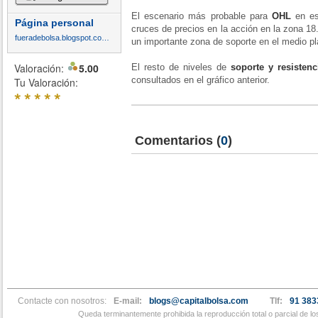
El escenario más probable para
OHL
en est
Página personal
cruces de precios en la acción en la zona 18.
fueradebolsa.blogspot.com.es
un importante zona de soporte en el medio pl
Valoración:
5.00
El resto de niveles de
soporte y resistenc
consultados en el gráfico anterior.
Tu Valoración:
*
*
*
*
*
Comentarios
(
0
)
Contacte con nosotros:
E-mail:
blogs@capitalbolsa.com
Tlf:
91 383
Queda terminantemente prohibida la reproducción total o parcial de l