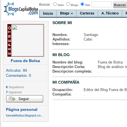
Buscar:
Valor
Blogs
Site
Inicio
Blogs
Carteras
A. Técnico
SOBRE MI
Nombre:
Santiago
Apellidos:
Cabo
Intereses:
.
MI BLOG
Fuera de Bolsa
Nombre del blog:
Fuera de Bolsa
Descripción Corta:
Blog de análisis 
Artículos:
84
Descripcion completa:
.
Comentarios:
0
MI COMPAÑÍA
6
Seguidores
Ocupación:
Editor del Blog Fuera de 
7
Siguiendo
Compañía:
.
Seguir
Página personal
fueradebolsa.blogspot.com.es