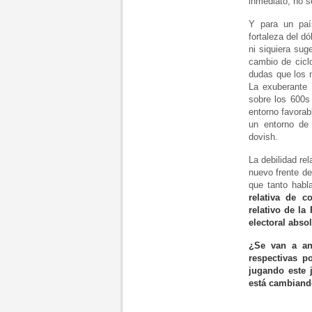
inmediato, no se
Y para un paí
fortaleza del d
ni siquiera sug
cambio de ciclo
dudas que los 
La exuberante 
sobre los 600s
entorno favorab
un entorno de 
dovish.
La debilidad re
nuevo frente de
que tanto habl
relativa de 
relativo de l
electoral abso
¿Se van a an
respectivas p
jugando este 
está cambiando