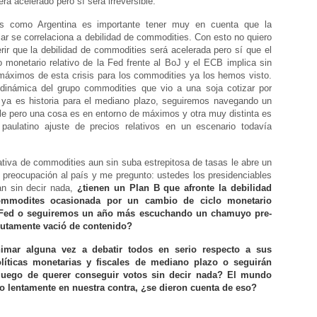
rá acelerado pero sí será irreversible.
s como Argentina es importante tener muy en cuenta que la
ólar se correlaciona a debilidad de commodities. Con esto no quiero
erir que la debilidad de commodities será acelerada pero sí que el
 monetario relativo de la Fed frente al BoJ y el ECB implica sin
máximos de esta crisis para los commodities ya los hemos visto.
dinámica del grupo commodities que vio a una soja cotizar por
 ya es historia para el mediano plazo, seguiremos navegando un
le pero una cosa es en entorno de máximos y otra muy distinta es
paulatino ajuste de precios relativos en un escenario todavía
lativa de commodities aun sin suba estrepitosa de tasas le abre un
 preocupación al país y me pregunto: ustedes los presidenciables
an sin decir nada,
¿tienen un Plan B que afronte la debilidad
commodites ocasionada por un cambio de ciclo monetario
a Fed o seguiremos un año más escuchando un chamuyo pre-
lutamente vació de contenido?
imar alguna vez a debatir todos en serio respecto a sus
olíticas monetarias y fiscales de mediano plazo o seguirán
juego de querer conseguir votos sin decir nada? El mundo
 lentamente en nuestra contra, ¿se dieron cuenta de eso?