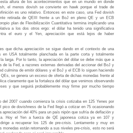
 esta altura de los acontecimientos que en un mundo en donde
ish, el menos dovish se convierte en hawk porque el trade de
finición es uno relativo. Entonces en este caso, una Fed dovish
ente retirada de QEIII frente a un BoJ en pleno QE y un ECB
ropio plan de Flexibilización Cuantitativa termina implicando una
ativa a los dos otros ergo: el dólar ha tenido una significativa
ontra el euro y el Yen, apreciación que está lejos de haber
 es que dicha apreciación se sigue dando en el contexto de una
s en USA totalmente planchada en la parte corta y totalmente
la larga. Por lo tanto, la apreciación del dólar se debe más que a
s de la Fed, a razones externas derivadas del accionar del BoJ y
ed culmina de emitir dólares y el BoJ y el ECB lo siguen haciendo
s QEs, se genera un exceso de oferta de dichas monedas frente al
plica claramente que la fortaleza del dólar que venimos observando
ses y que seguirá probablemente muy firme por mucho tiempo
io del 2007 cuando comienza la crisis cotizaba en 125 Yenes por
el pico de dovishness de la Fed llegó a cotizar en 75 ocasionando
 apreciación del 40% para un país nipón que sufría de deflación y
ica. Hoy el Yen a fuerza de QE japonesa cotiza ya en 107 y
dirige a recuperar los 125 de pre-crisis. Lentamente y muy en
s monedas están retornando a sus niveles pre-crisis, esto no será