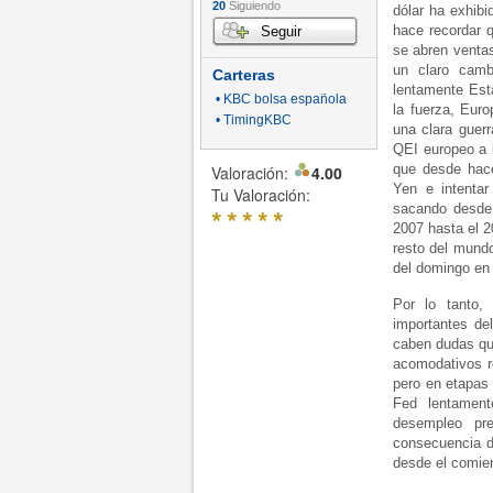
20
Siguiendo
dólar ha exhibi
hace recordar 
Seguir
se abren venta
un claro camb
Carteras
lentamente Esta
• KBC bolsa española
la fuerza, Eur
• TimingKBC
una clara guer
QEI europeo a 
que desde hace
Valoración:
4.00
Yen e intenta
Tu Valoración:
sacando desde 
*
*
*
*
*
2007 hasta el 
resto del mund
del domingo en 
Por lo tanto,
importantes de
caben dudas qu
acomodativos re
pero en etapas 
Fed lentament
desempleo pre
consecuencia d
desde el comien