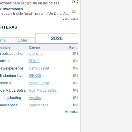
0
azones para ser alcista en las bolsas
C Inversiones
0
Monedas y Efecto “post-Trump”: ¿Un Dólar Americano operando en rangos?
• Ver todos
ARTERAS
2026
ana
1 Mes
ombre
Cartera
Rent.
la bolsa de chencho
chencho
0%
ontcusi
BRUFI
0%
ewexperience
Cerrillo1989
0%
Mindonium Inversions
IBEX35
0%
ubiod10
especulativa
0%
ue Ma La Bolsa
Que Ma La Bolsa
0%
eality trading
Aquiles
0%
avacapaca
Lavacapaca
0%
Ver todas