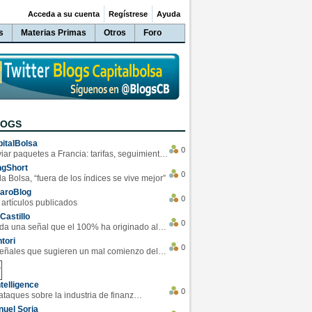
Acceda a su cuenta
Regístrese
Ayuda
s
Materias Primas
Otros
Foro
LOGS
italBolsa
0
Enviar paquetes a Francia: tarifas, seguimiento y ventajas destacadas
ngShort
0
la Bolsa, “fuera de los índices se vive mejor”
varoBlog
0
 artículos publicados
Castillo
0
Se da una señal que el 100% ha originado alzas en las bolsas
tori
0
4 Señales que sugieren un mal comienzo del 3T de la economía EEUU
telligence
0
Los ciberataques sobre la industria de finanzas se han duplicado este año
uel Soria