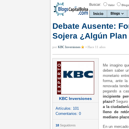
Buscar:
Valor
Blogs
Inicio
Blogs
Debate Ausente: For
Sojera ¿Algún Plan
por
KBC Inversiones
•
Hace 11 años
Me imagino que
deben saber u
monetario entr
forma, ante la
renovada tenden
pegando a cas
incipiente pe
KBC Inversiones
plazo?
Seguro 
a la ciudadan
Artículos:
101
lleno de retó
Comentarios:
0
mediano plaz
18
Seguidores
En un mercado i