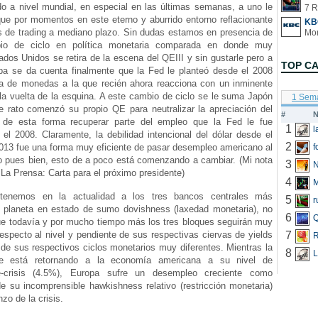
do a nivel mundial, en especial en las últimas semanas, a uno le
7 R
que por momentos en este eterno y aburrido entorno reflacionante
KB
s de trading a mediano plazo. Sin dudas estamos en presencia de
io de ciclo en política monetaria comparada en donde muy
dos Unidos se retira de la escena del QEIII y sin gustarle pero a
TOP C
opa se da cuenta finalmente que la Fed le planteó desde el 2008
ra de monedas a la que recién ahora reacciona con un inminente
la vuelta de la esquina. A este cambio de ciclo se le suma Japón
1 Sem
 rato comenzó su propio QE para neutralizar la apreciación del
#
N
r de esta forma recuperar parte del empleo que la Fed le fue
1
el 2008. Claramente, la debilidad intencional del dólar desde el
2
2013 fue una forma muy eficiente de pasar desempleo americano al
f
o pues bien, esto de a poco está comenzando a cambiar. (Mi nota
3
N
La Prensa: Carta para el próximo presidente)
4
 tenemos en la actualidad a los tres bancos centrales más
5
r
l planeta en estado de sumo dovishness (laxedad monetaria), no
6
Q
e todavía y por mucho tiempo más los tres bloques seguirán muy
specto al nivel y pendiente de sus respectivas ciervas de yields
7
R
de sus respectivos ciclos monetarios muy diferentes. Mientras la
8
L
e está retornando a la economía americana a su nivel de
-crisis (4.5%), Europa sufre un desempleo creciente como
e su incomprensible hawkishness relativo (restricción monetaria)
zo de la crisis.