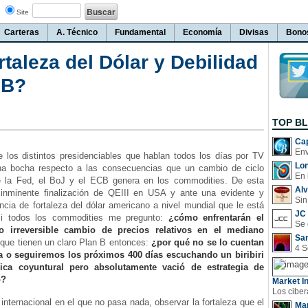
Site
Carteras
A. Técnico
Fundamental
Economía
Divisas
Bono
taleza del Dólar y Debilidad
 B?
TOP B
Cap
 los distintos presidenciables que hablan todos los días por TV
Lo
na bocha respecto a las consecuencias que un cambio de ciclo
En 
e la Fed, el BoJ y el ECB genera en los commodities. De esta
Al
 inminente finalización de QEIII en USA y ante una evidente y
Sin
cia de fortaleza del dólar americano a nivel mundial que le está
JC 
i todos los commodities me pregunto:
¿cómo enfrentarán el
ro irreversible cambio de precios relativos en el mediano
San
que tienen un claro Plan B entonces:
¿por qué no se lo cuentan
ía o seguiremos los próximos 400 días escuchando un biribiri
rica coyuntural pero absolutamente vació de estrategia de
o?
Market In
nternacional en el que no pasa nada, observar la fortaleza que el
Man