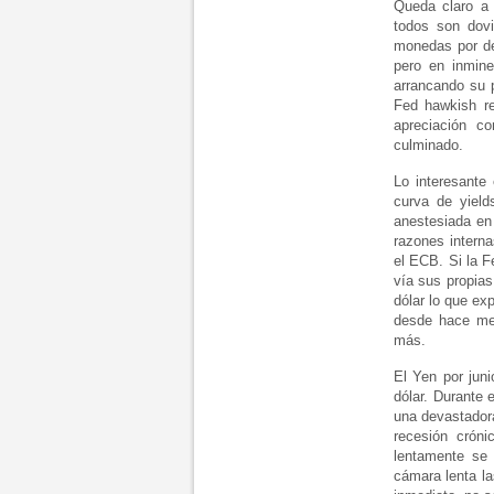
Queda claro a
todos son dov
monedas por de
pero en inmin
arrancando su p
Fed hawkish rel
apreciación c
culminado.
Lo interesante
curva de yield
anestesiada en 
razones interna
el ECB. Si la F
vía sus propia
dólar lo que ex
desde hace me
más.
El Yen por jun
dólar. Durante 
una devastadora
recesión crón
lentamente se 
cámara lenta la