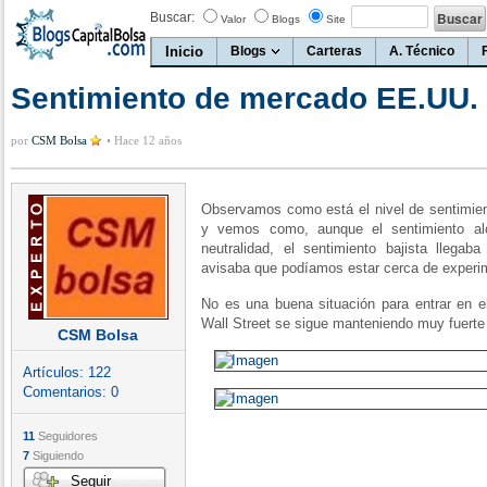
Buscar:
Valor
Blogs
Site
Inicio
Blogs
Carteras
A. Técnico
Sentimiento de mercado EE.UU.
por
CSM Bolsa
•
Hace 12 años
Observamos como está el nivel de sentimient
y vemos como, aunque el sentimiento alc
neutralidad, el sentimiento bajista llegab
avisaba que podíamos estar cerca de experim
No es una buena situación para entrar en
Wall Street se sigue manteniendo muy fuerte 
CSM Bolsa
Artículos:
122
Comentarios:
0
11
Seguidores
7
Siguiendo
Seguir