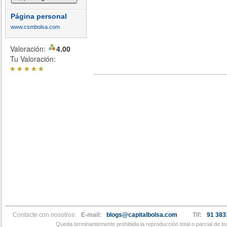
Página personal
www.csmbolsa.com
Valoración:
4.00
Tu Valoración:
*
*
*
*
*
Contacte con nosotros:
E-mail:
blogs@capitalbolsa.com
Tlf:
91 383
Queda terminantemente prohibida la reproducción total o parcial de l