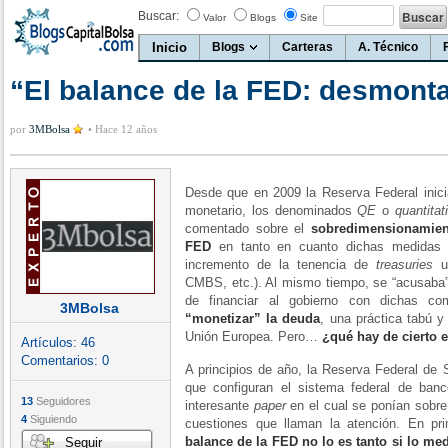
Buscar:
Valor
Blogs
Site
Inicio
Blogs
Carteras
A. Técnico
“El balance de la FED: desmont
por
3MBolsa
•
Hace 12 años
Desde que en 2009 la Reserva Federal inici
monetario, los denominados
QE
o
quantitat
comentado sobre el
sobredimensionamien
FED
en tanto en cuanto dichas medidas d
incremento de la tenencia de
treasuries
u 
CMBS, etc.). Al mismo tiempo, se “acusaba”
de financiar al gobierno con dichas c
3MBolsa
“monetizar” la deuda
, una práctica tabú y
Unión Europea. Pero…
¿qué hay de cierto e
Artículos:
46
Comentarios:
0
A principios de año, la Reserva Federal de S
que configuran el sistema federal de ban
13
Seguidores
interesante
paper
en el cual se ponían sobre
4
Siguiendo
cuestiones que llaman la atención. En pri
balance de la FED no lo es tanto si lo me
Seguir