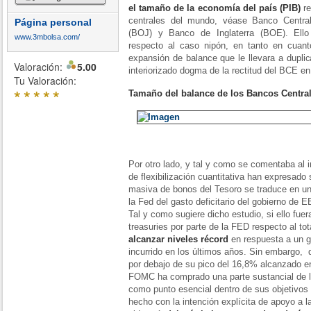
el tamaño de la economía del país (PIB)
re
centrales del mundo, véase Banco Centr
Página personal
(BOJ) y Banco de Inglaterra (BOE). Ello 
www.3mbolsa.com/
respecto al caso nipón, en tanto en cuan
expansión de balance que le llevara a dupli
Valoración:
5.00
interiorizado dogma de la rectitud del BCE en
Tu Valoración:
*
*
*
*
*
Tamaño del balance de los Bancos Central
Por otro lado, y tal y como se comentaba al i
de flexibilización cuantitativa han expresad
masiva de bonos del Tesoro se traduce en una
la Fed del gasto deficitario del gobierno de 
Tal y como sugiere dicho estudio, si ello fuer
treasuries por parte de la FED respecto al to
alcanzar niveles récord
en respuesta a un ga
incurrido en los últimos años. Sin embargo,
por debajo de su pico del 16,8% alcanzado e
FOMC ha comprado una parte sustancial de l
como punto esencial dentro de sus objetivos d
hecho con la intención explícita de apoyo a la