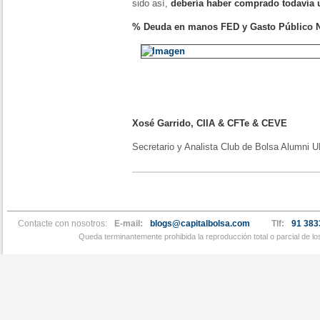
sido así,
debería haber comprado todavía
% Deuda en manos FED y Gasto Público 
Xosé Garrido, CIIA & CFTe & CEVE
Secretario y Analista Club de Bolsa Alumni 
Contacte con nosotros:
E-mail:
blogs@capitalbolsa.com
Tlf:
91 383
Queda terminantemente prohibida la reproducción total o parcial de l