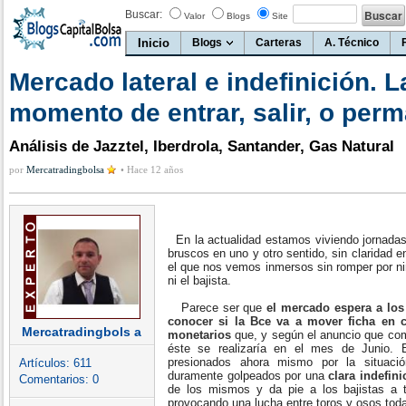
Buscar:
Valor
Blogs
Site
Inicio
Blogs
Carteras
A. Técnico
Mercado lateral e indefinición. 
momento de entrar, salir, o per
Análisis de Jazztel, Iberdrola, Santander, Gas Natural
por
Mercatradingbolsa
•
Hace 12 años
En la actualidad estamos viviendo jornadas
bruscos en uno y otro sentido, sin claridad e
el que nos vemos inmersos sin romper por nin
ni el bajista.
Parece ser que
el mercado espera a los 
conocer si la Bce va a mover ficha en c
Mercatradingbols a
monetarios
que, y según el anuncio que co
éste se realizaría en el mes de Junio. 
presionados ahora mismo por la situaci
Artículos:
611
duramente golpeados por una
clara indefini
Comentarios:
0
de los mismos y da pie a los bajistas a t
provocando una lucha entre toros y osos toda