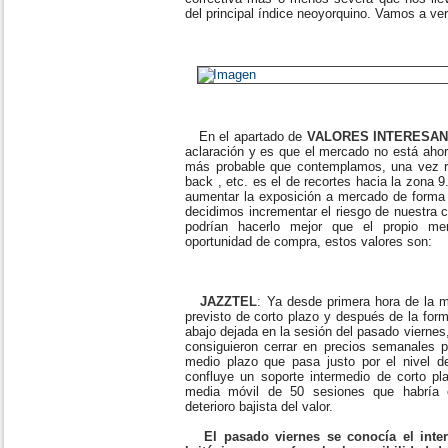
del principal índice neoyorquino. Vamos a ver
En el apartado de
VALORES INTERESA
aclaración y es que el mercado no está aho
más probable que contemplamos, una vez rea
back , etc. es el de recortes hacia la zona
aumentar la exposición a mercado de forma 
decidimos incrementar el riesgo de nuestra c
podrían hacerlo mejor que el propio me
oportunidad de compra, estos valores son:
JAZZTEL
: Ya desde primera hora de la 
previsto de corto plazo y después de la form
abajo dejada en la sesión del pasado viernes,
consiguieron cerrar en precios semanales po
medio plazo que pasa justo por el nivel 
confluye un soporte intermedio de corto pl
media móvil de 50 sesiones que habría co
deterioro bajista del valor.
El pasado viernes se conocía el int