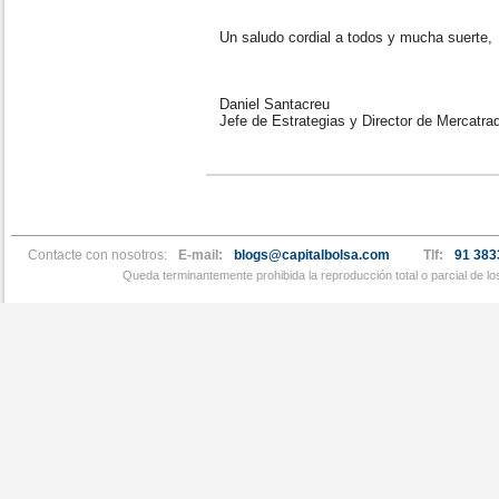
Un saludo cordial a todos y mucha suerte,
Daniel Santacreu
Jefe de Estrategias y Director de Mercatra
Contacte con nosotros:
E-mail:
blogs@capitalbolsa.com
Tlf:
91 383
Queda terminantemente prohibida la reproducción total o parcial de l