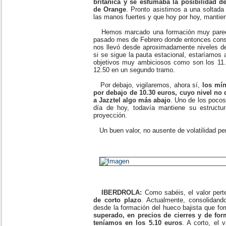
británica y se esfumaba la posibilidad d
de Orange
. Pronto asistimos a una soltada
las manos fuertes y que hoy por hoy, mantie
Hemos marcado una formación muy parecid
pasado mes de Febrero donde entonces cons
nos llevó desde aproximadamente niveles de
si se sigue la pauta estacional, estaríamos 
objetivos muy ambiciosos como son los 11.5
12.50 en un segundo tramo.
Por debajo, vigilaremos, ahora sí,
los mín
por debajo de 10.30 euros, cuyo nivel no
a Jazztel algo más abajo
. Uno de los pocos
día de hoy, todavía mantiene su estructu
proyección.
Un buen valor, no ausente de volatilidad pe
IBERDROLA:
Como sabéis, el valor per
de corto plazo
. Actualmente, consolidand
desde la formación del hueco bajista que fo
superado, en precios de cierres y de for
teníamos en los 5.10 euros
. A corto, el v