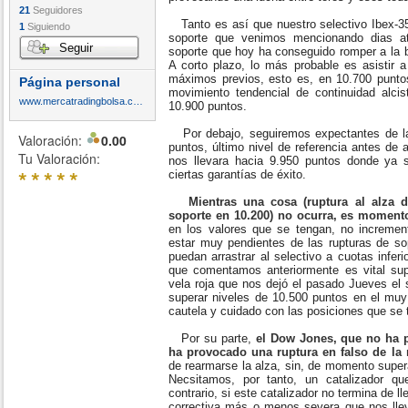
21
Seguidores
Tanto es así que nuestro selectivo Ibex-35
1
Siguiendo
soporte que venimos mencionando dias at
Seguir
soporte que hoy ha conseguido romper a la b
A corto plazo, lo más probable es asistir 
máximos previos, esto es, en 10.700 punto
Página personal
movimiento tendencial de continuidad alcis
www.mercatradingbolsa.com
10.900 puntos.
Por debajo, seguiremos expectantes de la 
Valoración:
0.00
puntos, último nivel de referencia antes de a
Tu Valoración:
nos llevara hacia 9.950 puntos donde ya
*
*
*
*
*
ciertas garantías de éxito.
Mientras una cosa (ruptura al alza d
soporte en 10.200) no ocurra, es moment
en los valores que se tengan, no increment
estar muy pendientes de las rupturas de so
puedan arrastrar al selectivo a cuotas inferi
que comentamos anteriormente es vital supe
vela roja que nos dejó el pasado Jueves el 
superar niveles de 10.500 puntos en el muy
cautela y cuidado con las posiciones que se
Por su parte,
el Dow Jones, que no ha 
ha provocado una ruptura en falso de la 
de rearmarse la alza, sin, de momento super
Necsitamos, por tanto, un catalizador qu
contrario, si este catalizador no termina de ll
correctiva más o menos severa que nos llev