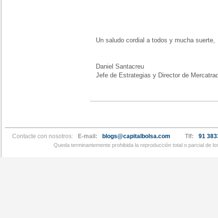
Un saludo cordial a todos y mucha suerte,
Daniel Santacreu
Jefe de Estrategias y Director de Mercatra
Contacte con nosotros:
E-mail:
blogs@capitalbolsa.com
Tlf:
91 383
Queda terminantemente prohibida la reproducción total o parcial de l