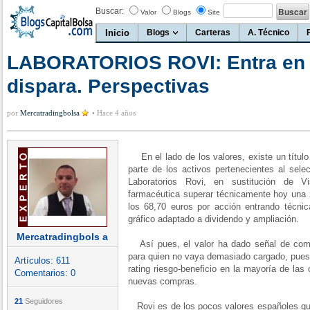
Buscar:
Valor
Blogs
Site
Inicio
Blogs
Carteras
A. Técnico
LABORATORIOS ROVI: Entra en e
dispara. Perspectivas
por
Mercatradingbolsa
•
Hace 4 años
En el lado de los valores, existe un título
parte de los activos pertenecientes al sel
Laboratorios Rovi, en sustitución de V
farmacéutica superar técnicamente hoy una 
los 68,70 euros por acción entrando técnic
gráfico adaptado a dividendo y ampliación.
Mercatradingbols a
Así pues, el valor ha dado señal de comp
para quien no vaya demasiado cargado, puest
Artículos:
611
rating riesgo-beneficio en la mayoría de la
Comentarios:
0
nuevas compras.
21
Seguidores
Rovi es de los pocos valores españoles qu