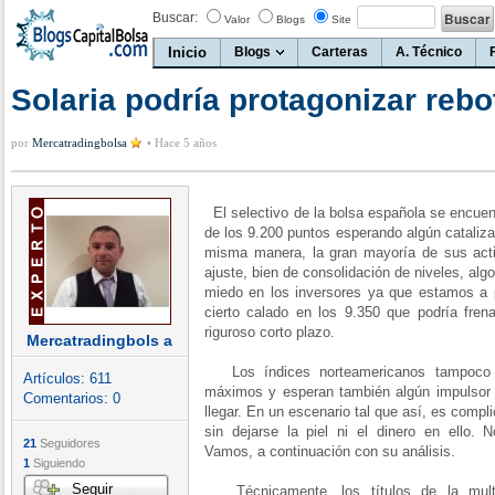
Buscar:
Valor
Blogs
Site
Inicio
Blogs
Carteras
A. Técnico
Solaria podría protagonizar reb
por
Mercatradingbolsa
•
Hace 5 años
El selectivo de la bolsa española se encuen
de los 9.200 puntos esperando algún cataliz
misma manera, la gran mayoría de sus act
ajuste, bien de consolidación de niveles, alg
miedo en los inversores ya que estamos a 
cierto calado en los 9.350 que podría fren
riguroso corto plazo.
Mercatradingbols a
Los índices norteamericanos tampoco 
Artículos:
611
máximos y esperan también algún impulsor
Comentarios:
0
llegar. En un escenario tal que así, es compl
sin dejarse la piel ni el dinero en ello. 
21
Seguidores
Vamos, a continuación con su análisis.
1
Siguiendo
Seguir
Técnicamente, los títulos de la multin