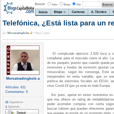
Buscar:
Valor
Blogs
Site
Inicio
Blogs
Carteras
A. Técnico
Telefónica, ¿Está lista para un r
por
Mercatradingbolsa
•
Hace 5 años
El complicado ejercicio 2.020 toca a su
completas para el mercado cierre el año. La
de los parqués, puesto que cuando queda poc
inversores y fondos de inversión ajustan car
minusvalías, según les convenga. Este a
inesperados en renta variable, que se úne 
Mercatradingbols a
política de estímulos fiscales en EEUU, 
virus Covid-19 que ya está en toda Europa.
Artículos:
611
Comentarios:
0
Así pues, operar en estos momentos es h
que nos ofrece un rating de rentabilidad-
21
Seguidores
poder acometer compras con cierta segur
1
Siguiendo
buscar valores que puedan ofrecernos garant
Seguir
que puedan acumular en un momento dado, o u