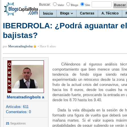
Buscar:
Valor
Blogs
Site
Inicio
Blogs
Carteras
A. Técnico
IBERDROLA: ¿Podrá aguantar el 
bajistas?
por
Mercatradingbolsa
•
Hace 6 años
Ciñéndonos al riguroso análisis técni
comportamiento que bien merece unas lín
tendencia de fondo sigue siendo neta
experimentado un retroceso desde la zona p
fruto de la actual crisis del coronavirus, u
hacia los 8 euros, desde los cuales ha r
demasiado fuerte, provocando la entrada en u
Mercatradingbols a
desde los 8.70 hasta los 9.40.
Artículos:
611
Dada la vela dibujada en la sesión de h
Comentarios:
0
formado una figura de vuelta que deberá ser
mañana martes. Si el valor supera máxim
21
Seguidores
probabilidades de seguir subiendo se verán 