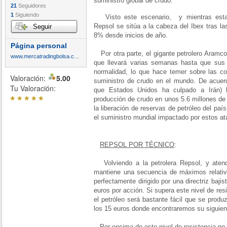
suministro global de crudo.
21
Seguidores
1
Siguiendo
Visto este escenario, y mientras estam
Repsol se sitúa a la cabeza del Ibex tras la
Seguir
8% desde inicios de año.
Página personal
Por otra parte, el gigante petrolero Aramco,
www.mercatradingbolsa.com
que llevará varias semanas hasta que sus 
normalidad, lo que hace temer sobre las c
Valoración:
5.00
suministro de crudo en el mundo. De acuer
Tu Valoración:
que Estados Unidos ha culpado a Irán) 
*
*
*
*
*
producción de crudo en unos 5.6 millones de 
la liberación de reservas de petróleo del paí
el suministro mundial impactado por estos a
REPSOL POR TÉCNICO
:
Volviendo a la petrolera Repsol, y atend
mantiene una secuencia de máximos relativ
perfectamente dirigido por una directriz baji
euros por acción. Si supera este nivel de res
el petróleo será bastante fácil que se produz
los 15 euros donde encontraremos su siguient
Por encima de este nivel de resistencia no