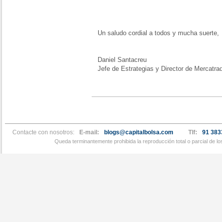
Un saludo cordial a todos y mucha suerte,
Daniel Santacreu
Jefe de Estrategias y Director de Mercatra
Contacte con nosotros:
E-mail:
blogs@capitalbolsa.com
Tlf:
91 383
Queda terminantemente prohibida la reproducción total o parcial de l