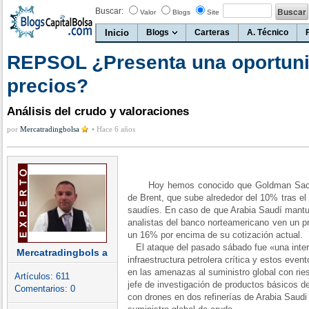
Buscar:
Valor
Blogs
Site
Inicio
Blogs
Carteras
A. Técnico
REPSOL ¿Presenta una oportuni
precios?
Análisis del crudo y valoraciones
por
Mercatradingbolsa
•
Hace 6 años
Hoy hemos conocido que Goldman Sachs e
de Brent, que sube alrededor del 10% tras el 
saudíes. En caso de que Arabia Saudí mantuv
analistas del banco norteamericano ven un pr
un 16% por encima de su cotización actual.
El ataque del pasado sábado fue «una interr
Mercatradingbols a
infraestructura petrolera crítica y estos eve
en las amenazas al suministro global con rie
Artículos:
611
jefe de investigación de productos básicos de
Comentarios:
0
con drones en dos refinerías de Arabia Saud