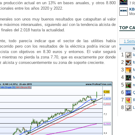
la producción actual en un 13% en bases anuales, y otros 8.800
7 R
ionales entre los años 2020 y 2022.
KB
rales son unos muy buenos resultados que catapultan al valor
e máximos interanuales, siguiendo así con la tendencia alcista de
TOP C
 finales del 2.018 hasta la actualidad.
 todo parecía indicar que el sector de las utilities había
1 Sem
corrido pero con los resultados de la eléctrica podría iniciar un
#
N
cista con objetivos en 8.30 euros y entornos. El valor seguirá
1
vo mientras no pierda la zona 7.70, que es exactamente por donde
2
iz alcista y consecuentemente su zona de soporte creciente.
f
3
N
4
5
r
6
Q
7
R
8
L