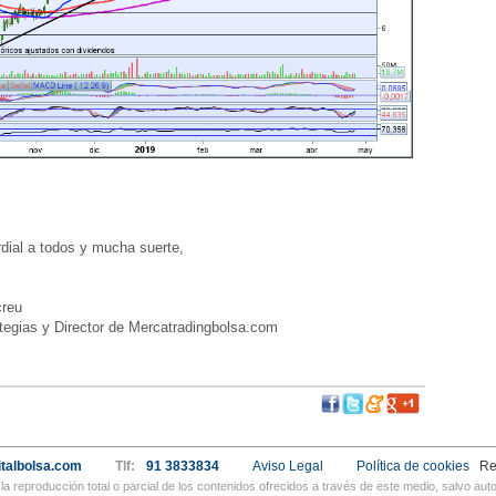
ial a todos y mucha suerte,
reu
egias y Director de Mercatradingbolsa.com
talbolsa.com
Tlf:
91 3833834
Aviso Legal
Política de cookies
Re
a reproducción total o parcial de los contenidos ofrecidos a través de este medio, salvo a