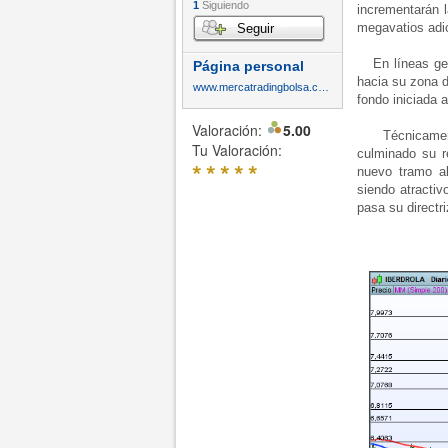
1
Siguiendo
incrementarán 
megavatios adic
Seguir
En líneas gene
Página personal
hacia su zona d
www.mercatradingbolsa.com
fondo iniciada a
Valoración:
5.00
Técnicamente,
Tu Valoración:
culminado su re
*
*
*
*
*
nuevo tramo al
siendo atracti
pasa su directr