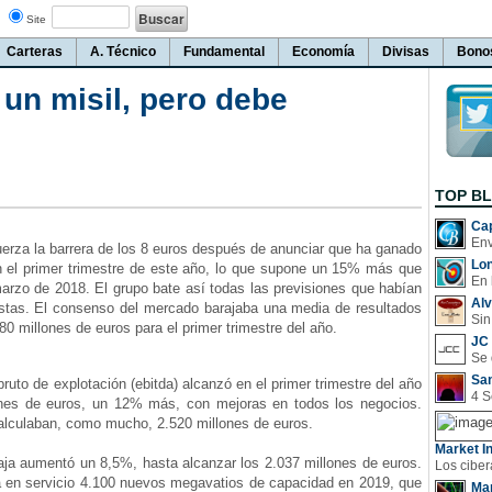
Site
Carteras
A. Técnico
Fundamental
Economía
Divisas
Bono
n misil, pero debe
TOP B
Cap
za la barrera de los 8 euros después de anunciar que ha ganado
Lo
n el primer trimestre de este año, lo que supone un 15% más que
En 
arzo de 2018. El grupo bate así todas las previsiones que habían
Al
istas. El consenso del mercado barajaba una media de resultados
Sin
0 millones de euros para el primer trimestre del año.
JC 
San
uto de explotación (ebitda) alcanzó en el primer trimestre del año
ones de euros, un 12% más, con mejoras en todos los negocios.
alculaban, como mucho, 2.520 millones de euros.
Market In
ja aumentó un 8,5%, hasta alcanzar los 2.037 millones de euros.
á en servicio 4.100 nuevos megavatios de capacidad en 2019, que
Man