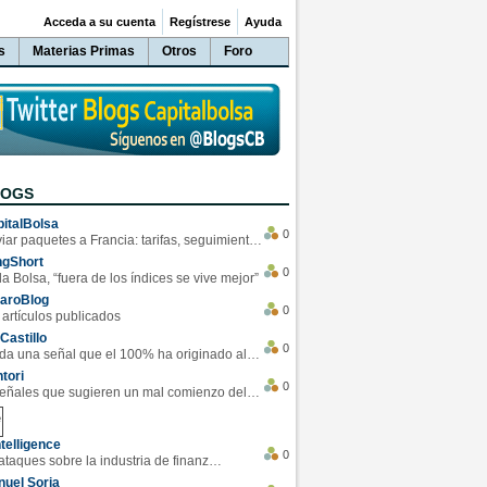
Acceda a su cuenta
Regístrese
Ayuda
s
Materias Primas
Otros
Foro
LOGS
italBolsa
0
Enviar paquetes a Francia: tarifas, seguimiento y ventajas destacadas
ngShort
0
la Bolsa, “fuera de los índices se vive mejor”
varoBlog
0
 artículos publicados
Castillo
0
Se da una señal que el 100% ha originado alzas en las bolsas
tori
0
4 Señales que sugieren un mal comienzo del 3T de la economía EEUU
telligence
0
Los ciberataques sobre la industria de finanzas se han duplicado este año
uel Soria