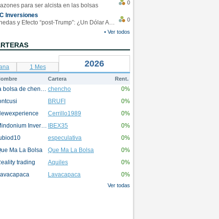
0
azones para ser alcista en las bolsas
C Inversiones
0
Monedas y Efecto “post-Trump”: ¿Un Dólar Americano operando en rangos?
• Ver todos
ARTERAS
2026
ana
1 Mes
ombre
Cartera
Rent.
la bolsa de chencho
chencho
0%
ontcusi
BRUFI
0%
ewexperience
Cerrillo1989
0%
Mindonium Inversions
IBEX35
0%
ubiod10
especulativa
0%
ue Ma La Bolsa
Que Ma La Bolsa
0%
eality trading
Aquiles
0%
avacapaca
Lavacapaca
0%
Ver todas