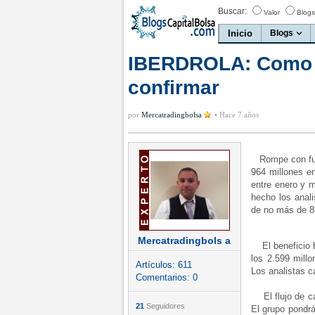
Buscar:
Valor
Blogs
Inicio
Blogs
IBERDROLA: Como u
confirmar
por
Mercatradingbolsa
•
Hace 7 años
Rompe con fuer
964 millones e
entre enero y m
hecho los anal
de no más de 88
Mercatradingbols a
El beneficio br
los 2.599 mill
Artículos:
611
Los analistas c
Comentarios:
0
El flujo de ca
21
Seguidores
El grupo pondr