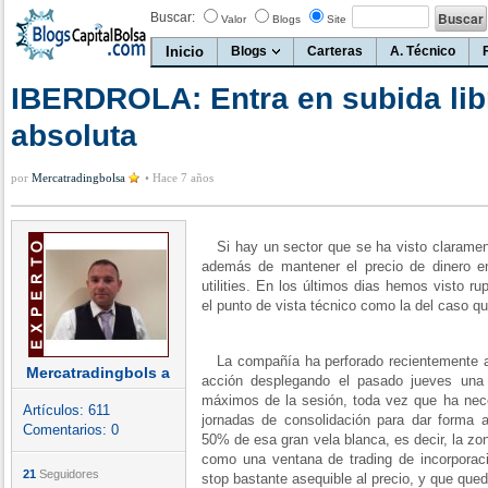
Buscar:
Valor
Blogs
Site
Inicio
Blogs
Carteras
A. Técnico
IBERDROLA: Entra en subida libr
absoluta
por
Mercatradingbolsa
•
Hace 7 años
Si hay un sector que se ha visto claramente
además de mantener el precio de dinero en
utilities. En los últimos dias hemos visto r
el punto de vista técnico como la del caso qu
La compañía ha perforado recientemente al 
Mercatradingbols a
acción desplegando el pasado jueves una 
máximos de la sesión, toda vez que ha ne
Artículos:
611
jornadas de consolidación para dar forma a
Comentarios:
0
50% de esa gran vela blanca, es decir, la zo
como una ventana de trading de incorporaci
21
Seguidores
stop bastante asequible al precio, y que qued