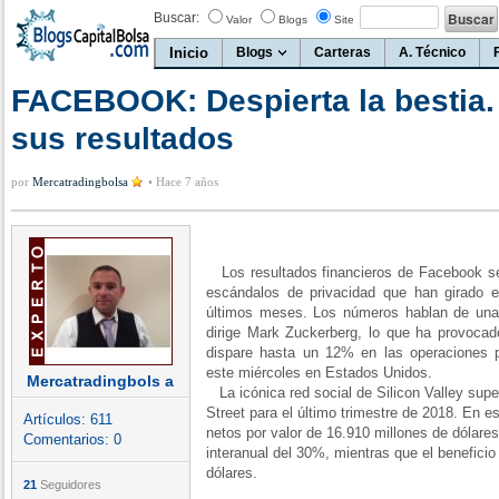
Buscar:
Valor
Blogs
Site
Inicio
Blogs
Carteras
A. Técnico
FACEBOOK: Despierta la bestia.
sus resultados
por
Mercatradingbolsa
•
Hace 7 años
Los resultados financieros de Facebook s
escándalos de privacidad que han girado en
últimos meses. Los números hablan de una
dirige Mark Zuckerberg, lo que ha provocad
dispare hasta un 12% en las operaciones p
este miércoles en Estados Unidos.
Mercatradingbols a
La icónica red social de Silicon Valley supe
Street para el último trimestre de 2018. En 
Artículos:
611
netos por valor de 16.910 millones de dólare
Comentarios:
0
interanual del 30%, mientras que el beneficio
dólares.
21
Seguidores