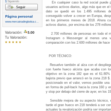
1
Siguiendo
En cualquier caso la red social puede pr
usuarios activos diarios, algo más que en el
Seguir
dato se quedó en los 1.495 millones d
conseguido volver a crecer en Europa, desp
Página personal
en los primeros meses de 2018. Ahora cu
www.mercatradingbolsa.com
activos diarios, por encima de los 278 millone
Valoración:
5.00
2.700 millones de personas en todo el m
Tu Valoración:
Instagram o Messenger al menos una 
*
*
*
*
*
comparación con los 2.600 millones de hace
POR TÉCNICO:
Resuelve también al alza con el despliegu
con fuerte hueco alcista que acaba con lo
objetivo en la zona 182 que es el 61.80%
bajista previo que arrancó en la zona 218 $.
posicionado en el valor, vemos posible una 
en forma de pull-back hacia la zona 160 y e
y stop por debajo del cierre de ayer, en los 1
Sensible mejora de su aspecto técnico, q
tarde el gran hueco en 218 tenderá a ser ce
actuales la revalorización podría ser importan