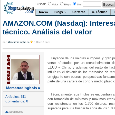
Buscar:
Valor
Blogs
Site
Inicio
Blogs
Carteras
A. Técnico
AMAZON.COM (Nasdaq): Interes
técnico. Análisis del valor
por
Mercatradingbolsa
•
Hace 8 años
Huyendo de los valores europeos y gran par
verse afectados por un recrudecimiento de
EEUU y China, y además del resto de fac
influír en el devenir de los mercados de re
un gigante con buenas perspectivas fundame
parte de una cartera de corto y medio plazo c
Mercatradingbols a
Técnicamente, sus títulos se encuentran an
Artículos:
611
con formación de mínimos y máximos crecie
Comentarios:
0
con resistencia en los 1.700 dólares, res
superada para ir a buscar la zona de los 1.800
21
Seguidores