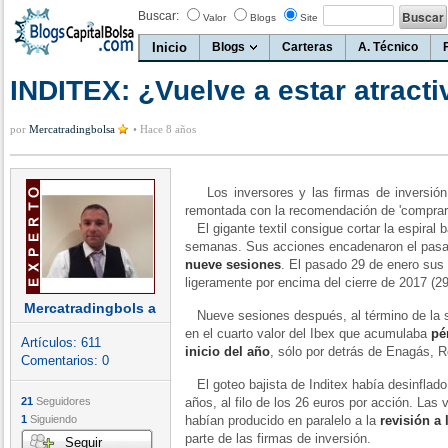
Buscar:
Valor
Blogs
Site
Inicio
Blogs
Carteras
A. Técnico
INDITEX: ¿Vuelve a estar atracti
por
Mercatradingbolsa
•
Hace 8 años
Los inversores y las firmas de inversión d
remontada con la recomendación de 'comprar
El gigante textil consigue cortar la espiral b
semanas. Sus acciones encadenaron el pasa
nueve sesiones
. El pasado 29 de enero sus t
ligeramente por encima del cierre de 2017 (29
Mercatradingbols a
Nueve sesiones después, al término de la s
en el cuarto valor del Ibex que acumulaba
pé
Artículos:
611
inicio del año
, sólo por detrás de Enagás, 
Comentarios:
0
El goteo bajista de Inditex había desinflad
21
Seguidores
años, al filo de los 26 euros por acción. Las 
1
Siguiendo
habían producido en paralelo a la
revisión a 
parte de las firmas de inversión.
Seguir