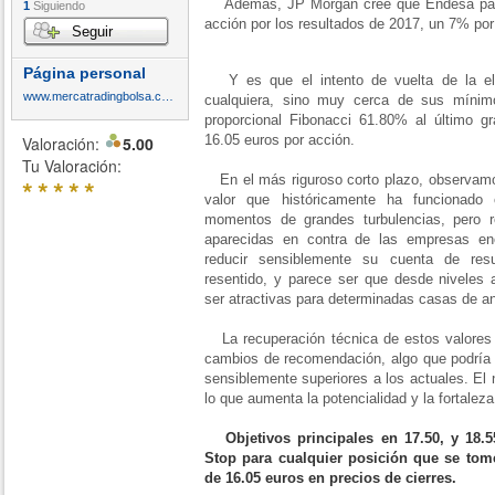
Además, JP Morgan cree que Endesa pagar
1
Siguiendo
acción por los resultados de 2017, un 7% po
Seguir
Página personal
Y es que el intento de vuelta de la elé
www.mercatradingbolsa.com
cualquiera, sino muy cerca de sus mínim
proporcional Fibonacci 61.80% al último gr
16.05 euros por acción.
Valoración:
5.00
Tu Valoración:
En el más riguroso corto plazo, observamos
*
*
*
*
*
valor que históricamente ha funcionado
momentos de grandes turbulencias, pero r
aparecidas en contra de las empresas en
reducir sensiblemente su cuenta de res
resentido, y parece ser que desde niveles 
ser atractivas para determinadas casas de an
La recuperación técnica de estos valores
cambios de recomendación, algo que podría l
sensiblemente superiores a los actuales. El
lo que aumenta la potencialidad y la fortaleza
Objetivos principales en 17.50, y 18
Stop para cualquier posición que se to
de 16.05 euros en precios de cierres.