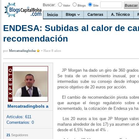
Buscar:
Valor
Blogs
Site
Inicio
Blogs
Carteras
A. Técnico
ENDESA: Subidas al calor de c
recomendación
por
Mercatradingbolsa
•
Hace 8 años
JP Morgan ha dado un giro de 360 grados
Se trata de un movimiento inusual, por
intermedias sube su consejo desde infrap
precio objetivo de 20 euros por acción.
El cambio de recomendación pivota sobre 
que aunque el riesgo regulatorio sobre 
Mercatradingbols a
incrementado, la cotización de Endesa ya ha
Artículos:
611
Los 20 euros a los que JP Morgan valora
Comentarios:
0
mañana alrededor de los 17) ya asumen un de
desde el 6,5% hasta el 4% .
21
Seguidores