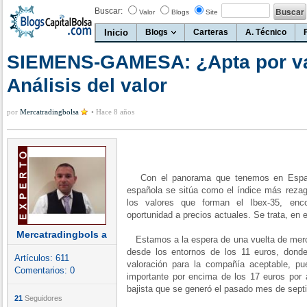
Buscar:
Valor
Blogs
Site
Inicio
Blogs
Carteras
A. Técnico
SIEMENS-GAMESA: ¿Apta por va
Análisis del valor
por
Mercatradingbolsa
•
Hace 8 años
Con el panorama que tenemos en España,
española se sitúa como el índice más reza
los valores que forman el Ibex-35, enc
oportunidad a precios actuales. Se trata, e
Mercatradingbols a
Estamos a la espera de una vuelta de merca
desde los entornos de los 11 euros, don
Artículos:
611
valoración para la compañía aceptable, pue
Comentarios:
0
importante por encima de los 17 euros por a
bajista que se generó el pasado mes de sep
21
Seguidores