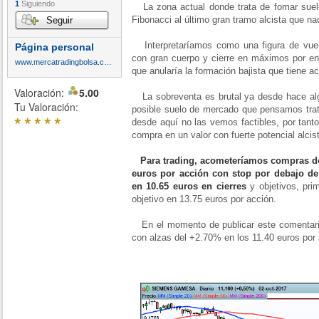
1
Siguiendo
La zona actual donde trata de fomar suel
Fibonacci al último gran tramo alcista que na
Seguir
Interpretaríamos como una figura de vuelt
Página personal
con gran cuerpo y cierre en máximos por en
www.mercatradingbolsa.com
que anularía la formación bajista que tiene a
Valoración:
5.00
La sobreventa es brutal ya desde hace al
Tu Valoración:
posible suelo de mercado que pensamos trat
*
*
*
*
*
desde aquí no las vemos factibles, por tan
compra en un valor con fuerte potencial alc
Para trading, acometeríamos compras d
euros por acción con stop por debajo de
en 10.65 euros en cierres
y objetivos, pri
objetivo en 13.75 euros por acción.
En el momento de publicar este comentari
con alzas del +2.70% en los 11.40 euros por 