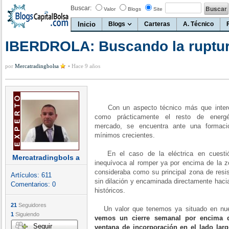
Buscar:
Valor
Blogs
Site
Inicio
Blogs
Carteras
A. Técnico
IBERDROLA: Buscando la ruptu
por
Mercatradingbolsa
•
Hace 9 años
Con un aspecto técnico más que interesa
como prácticamente el resto de energé
mercado, se encuentra ante una formaci
mínimos crecientes.
En el caso de la eléctrica en cuestión
Mercatradingbols a
inequívoca al romper ya por encima de la z
consideraba como su principal zona de resis
Artículos:
611
sin dilación y encaminada directamente hac
Comentarios:
0
históricos.
21
Seguidores
Un valor que tenemos ya situado en nuest
1
Siguiendo
vemos un cierre semanal por encima de
Seguir
ventana de incorporación en el lado larg