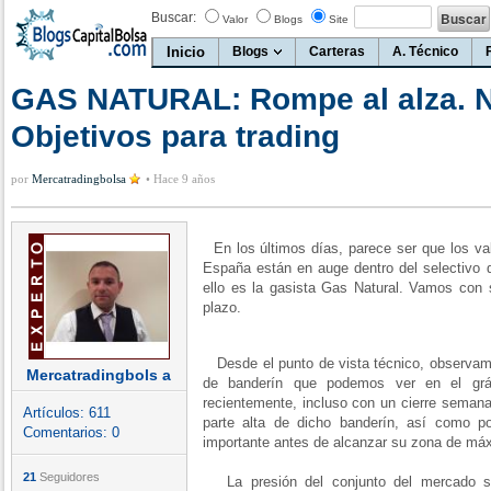
Buscar:
Valor
Blogs
Site
Inicio
Blogs
Carteras
A. Técnico
GAS NATURAL: Rompe al alza. N
Objetivos para trading
por
Mercatradingbolsa
•
Hace 9 años
En los últimos días, parece ser que los val
España están en auge dentro del selectivo 
ello es la gasista Gas Natural. Vamos con 
plazo.
Desde el punto de vista técnico, observamo
Mercatradingbols a
de banderín que podemos ver en el grá
recientemente, incluso con un cierre semanal
Artículos:
611
parte alta de dicho banderín, así como p
Comentarios:
0
importante antes de alcanzar su zona de má
21
Seguidores
La presión del conjunto del mercado sig