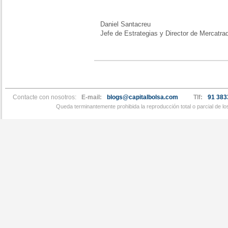
Daniel Santacreu
Jefe de Estrategias y Director de Mercatra
Contacte con nosotros:
E-mail:
blogs@capitalbolsa.com
Tlf:
91 383
Queda terminantemente prohibida la reproducción total o parcial de l