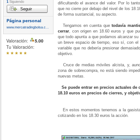
1
Siguiendo
dificultando el avance del valor. Por lo tan
que no cierre por debajo del nivel de los 18.
Seguir
de forma sustancial, su aspecto.
Página personal
Tengamos en cuenta que
todavía manti
www.mercatradingbolsa.com
cerrar
, con origen en 18.60 euros y que pu
que todo apunta a que podamos alcanzar su
Valoración:
5.00
un breve espacio de tiempo, eso sí, con el 
Tu Valoración:
variable que no debería presionar demasiado
*
*
*
*
*
objetivo.
Cruce de medias móviles alcista, y, aunq
zona de sobrecompra, no está siendo imped
nuevas metas.
Se puede entrar en precios actuales de 
18.10 euros en precios de cierres, y objeti
En estos momentos tenemos a la gasista 
cotizando en los 18.30 euros la acción.