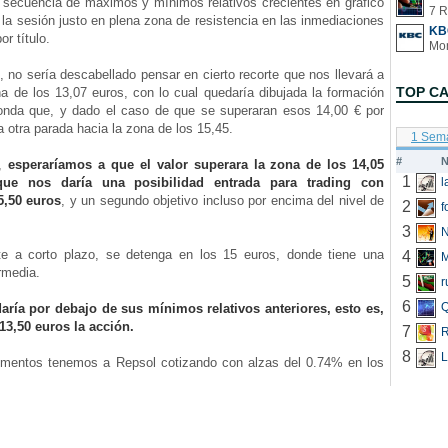
a secuencia de máximos y mínimos relativos crecientes en gráfico
7 R
a la sesión justo en plena zona de resistencia en las inmediaciones
KB
or título.
no sería descabellado pensar en cierto recorte que nos llevará a
TOP C
a de los 13,07 euros, con lo cual quedaría dibujada la formación
nda que, y dado el caso de que se superaran esos 14,00 € por
ía otra parada hacia la zona de los 15,45.
1 Sem
#
N
g,
esperaríamos a que el valor superara la zona de los 14,05
1
que nos daría una posibilidad entrada para trading con
5,50 euros
, y un segundo objetivo incluso por encima del nivel de
2
f
3
N
a corto plazo, se detenga en los 15 euros, donde tiene una
4
ermedia.
5
r
6
Q
aría por debajo de sus mínimos relativos anteriores, esto es,
13,50 euros la acción.
7
R
8
L
entos tenemos a Repsol cotizando con alzas del 0.74% en los