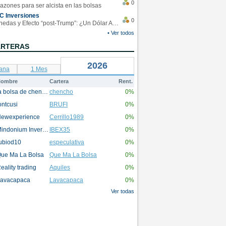
0
azones para ser alcista en las bolsas
C Inversiones
0
Monedas y Efecto “post-Trump”: ¿Un Dólar Americano operando en rangos?
• Ver todos
ARTERAS
2026
ana
1 Mes
ombre
Cartera
Rent.
la bolsa de chencho
chencho
0%
ontcusi
BRUFI
0%
ewexperience
Cerrillo1989
0%
Mindonium Inversions
IBEX35
0%
ubiod10
especulativa
0%
ue Ma La Bolsa
Que Ma La Bolsa
0%
eality trading
Aquiles
0%
avacapaca
Lavacapaca
0%
Ver todas