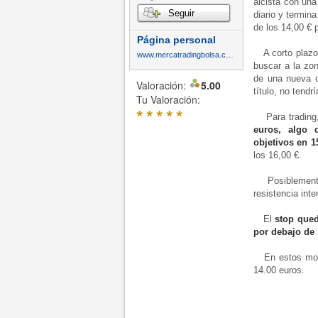
alcista con un
Seguir
diario y termin
de los 14,00 € p
Página personal
A corto plazo, 
www.mercatradingbolsa.com
buscar a la zon
de una nueva o
Valoración:
5.00
título, no tendr
Tu Valoración:
*
*
*
*
*
Para tradin
euros, algo 
objetivos en 1
los 16,00 €.
Posiblemente 
resistencia int
El
stop qued
por debajo de 
En estos mom
14.00 euros.