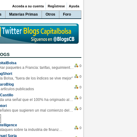
Acceda a su cuenta
Regístrese
Ayuda
s
Materias Primas
Otros
Foro
LOGS
italBolsa
0
Enviar paquetes a Francia: tarifas, seguimiento y ventajas destacadas
ngShort
0
la Bolsa, “fuera de los índices se vive mejor”
varoBlog
0
 artículos publicados
Castillo
0
Se da una señal que el 100% ha originado alzas en las bolsas
tori
0
4 Señales que sugieren un mal comienzo del 3T de la economía EEUU
telligence
0
Los ciberataques sobre la industria de finanzas se han duplicado este año
uel Soria