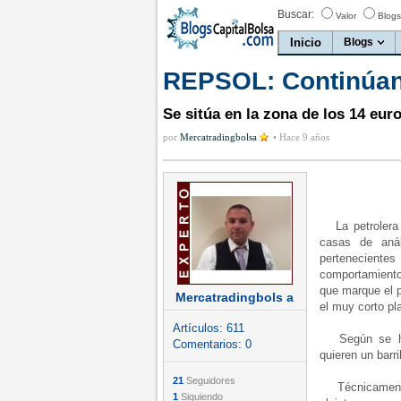
Buscar:
Valor
Blogs
Inicio
Blogs
REPSOL: Continúan 
Se sitúa en la zona de los 14 eur
por
Mercatradingbolsa
•
Hace 9 años
La petrolera
casas de anál
perteneciente
comportamiento
que marque el p
Mercatradingbols a
el muy corto pl
Artículos:
611
Según se ha c
Comentarios:
0
quieren un barri
21
Seguidores
Técnicamente,
1
Siguiendo