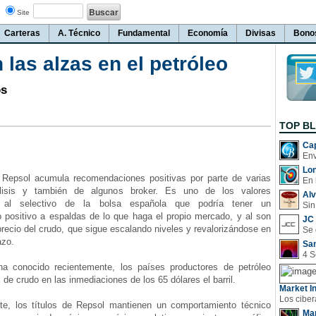
Site
Carteras
A. Técnico
Fundamental
Economía
Divisas
Bono
las alzas en el petróleo
os
TOP B
Cap
Lo
 Repsol acumula recomendaciones positivas por parte de varias
En 
isis y también de algunos broker. Es uno de los valores
Al
s al selectivo de la bolsa española que podría tener un
Sin
 positivo a espaldas de lo que haga el propio mercado, y al son
JC 
recio del crudo, que sigue escalando niveles y revalorizándose en
azo.
San
onocido recientemente, los países productores de petróleo
l de crudo en las inmediaciones de los 65 dólares el barril.
Market In
 los títulos de Repsol mantienen un comportamiento técnico
Man