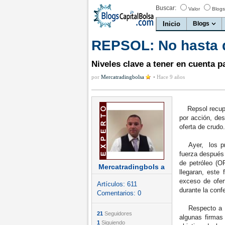
Buscar:
Valor
Blogs
Inicio
Blogs
REPSOL: No hasta q
Niveles clave a tener en cuenta p
por
Mercatradingbolsa
•
Hace 9 años
Repsol recuper
por acción, de
oferta de crudo.
Ayer, los prec
fuerza después 
de petróleo (O
Mercatradingbols a
llegaran, este
exceso de ofer
Artículos:
611
durante la conf
Comentarios:
0
Respecto a Re
21
Seguidores
algunas firmas 
1
Siguiendo