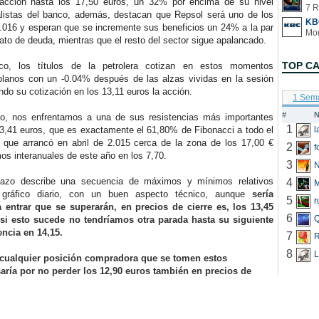
 acción hasta los 17,50 euros, un 32% por encima de su nivel
7 R
alistas del banco, además, destacan que Repsol será uno de los
KB
.016 y esperan que se incremente sus beneficios un 24% a la par
ato de deuda, mientras que el resto del sector sigue apalancado.
TOP C
 los títulos de la petrolera cotizan en estos momentos
planos con un -0.04% después de las alzas vividas en la sesión
ando su cotización en los 13,11 euros la acción.
1 Sem
#
N
, nos enfrentamos a una de sus resistencias más importantes
1
3,41 euros, que es exactamente el 61,80% de Fibonacci a todo el
a que arrancó en abril de 2.015 cerca de la zona de los 17,00 €
2
f
os interanuales de este año en los 7,70.
3
N
o describe una secuencia de máximos y mínimos relativos
4
 gráfico diario, con un buen aspecto técnico, aunque
sería
5
r
 entrar que se superarán, en precios de cierre es, los 13,45
6
Q
 si esto sucede no tendríamos otra parada hasta su siguiente
encia en 14,15.
7
R
8
L
 cualquier posición compradora que se tomen estos
ría por no perder los 12,90 euros también en precios de