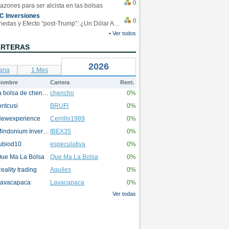
0
azones para ser alcista en las bolsas
C Inversiones
0
Monedas y Efecto “post-Trump”: ¿Un Dólar Americano operando en rangos?
• Ver todos
ARTERAS
2026
ana
1 Mes
ombre
Cartera
Rent.
la bolsa de chencho
chencho
0%
ontcusi
BRUFI
0%
ewexperience
Cerrillo1989
0%
Mindonium Inversions
IBEX35
0%
ubiod10
especulativa
0%
ue Ma La Bolsa
Que Ma La Bolsa
0%
eality trading
Aquiles
0%
avacapaca
Lavacapaca
0%
Ver todas