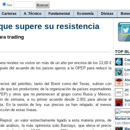
Site
Carteras
A. Técnico
Fundamental
Economía
Divisas
Bono
ue supere su resistencia
ara trading
TOP B
Cap
a niveles no vistos en más de un año por encima de los 13,00 €
spués del acuerdo de los países ajenos a la OPEP para reducir la
Lo
En 
Al
ios del petróleo, tanto del Brent como del Texas, subían con
Sin
de que los productores de la organización de países exportadores
JC 
PEP) y otros que no pertenecen al grupo como Rusia y México,
 fin de semana, a su primer acuerdo desde 2.001 para aliviar el
San
ta. En la sesión de hoy sus precios se han relajado, al menos
ección de estas líneas.
Market In
psol, un valor estrechamente ligado a esta materia prima, de
de análisis, la más optimista sido Barclays, que eleva el precio
Man