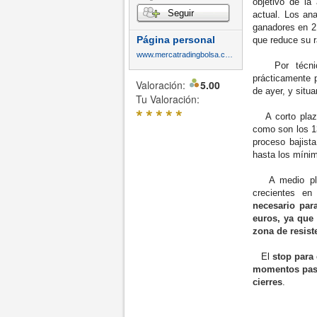
objetivo de la
Seguir
actual. Los an
ganadores en 2
Página personal
que reduce su r
www.mercatradingbolsa.com
Por técnico,
prácticamente 
Valoración:
5.00
de ayer, y situ
Tu Valoración:
*
*
*
*
*
A corto plazo
como son los 1
proceso bajist
hasta los mínim
A medio plaz
crecientes en
necesario para
euros, ya que
zona de resist
El
stop para
momentos pasa
cierres
.