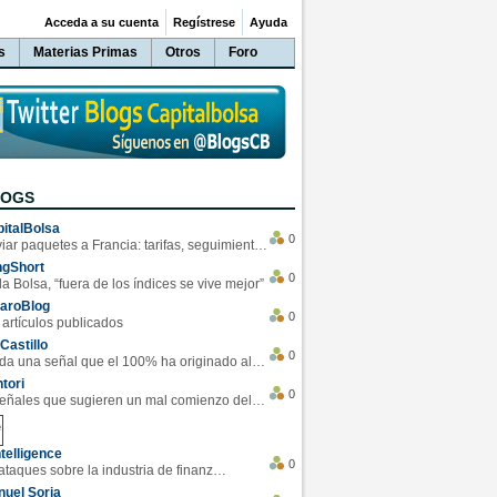
Acceda a su cuenta
Regístrese
Ayuda
s
Materias Primas
Otros
Foro
LOGS
italBolsa
0
Enviar paquetes a Francia: tarifas, seguimiento y ventajas destacadas
ngShort
0
la Bolsa, “fuera de los índices se vive mejor”
varoBlog
0
 artículos publicados
Castillo
0
Se da una señal que el 100% ha originado alzas en las bolsas
tori
0
4 Señales que sugieren un mal comienzo del 3T de la economía EEUU
telligence
0
Los ciberataques sobre la industria de finanzas se han duplicado este año
uel Soria