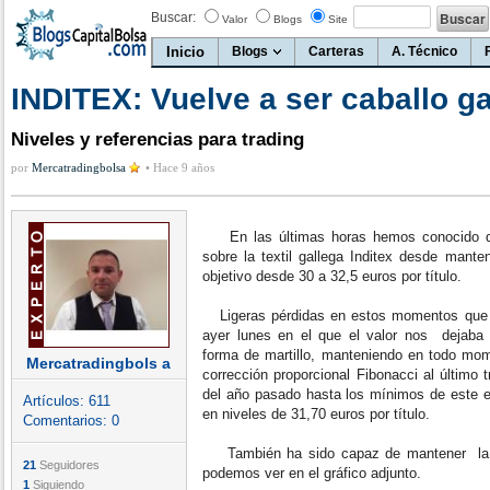
Buscar:
Valor
Blogs
Site
Inicio
Blogs
Carteras
A. Técnico
INDITEX: Vuelve a ser caballo g
Niveles y referencias para trading
por
Mercatradingbolsa
•
Hace 9 años
En las últimas horas hemos conocido q
sobre la textil gallega Inditex desde mant
objetivo desde 30 a 32,5 euros por título.
Ligeras pérdidas en estos momentos que n
ayer lunes en el que el valor nos dejaba 
forma de martillo, manteniendo en todo mom
Mercatradingbols a
corrección proporcional Fibonacci al últim
del año pasado hasta los mínimos de este e
Artículos:
611
en niveles de 31,70 euros por título.
Comentarios:
0
También ha sido capaz de mantener la dir
21
Seguidores
podemos ver en el gráfico adjunto.
1
Siguiendo