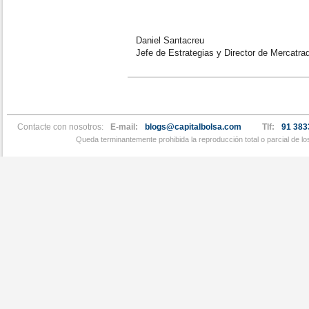
Daniel Santacreu
Jefe de Estrategias y Director de Mercatra
Contacte con nosotros:
E-mail:
blogs@capitalbolsa.com
Tlf:
91 383
Queda terminantemente prohibida la reproducción total o parcial de l