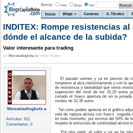
Buscar:
Valor
Blogs
Site
Inicio
Blogs
Carteras
A. Técnico
INDITEX: Rompe resistencias al 
dónde el alcance de la subida?
Valor interesante para trading
por
Mercatradingbolsa
•
Hace 10 años
El pasado viernes y ya en precios de cier
rompieron al alza clarísimamente y con la ape
de resistencia y lateralidad que venía most
superación del nivel de los 31,20 euros 
cerrado el hueco apertura do en la jornada
niveles de 31,35 euros.
Mercatradingbols a
Tal como podéis apreciar en el gráfico adju
vela de ruptura alcista con hueco seguida 
en todo momento, por encima del 50% de la 
Artículos:
611
respeta la estructura de continuidad alcista in
Comentarios:
0
Por otra parte, el valor y ya se ha situ