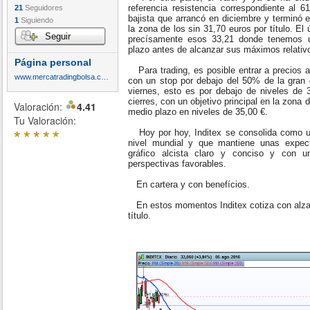
referencia resistencia correspondiente al 
21
Seguidores
bajista que arrancó en diciembre y terminó 
1
Siguiendo
la zona de los sin 31,70 euros por título. El
Seguir
precísamente esos 33,21 donde tenemos un
plazo antes de alcanzar sus máximos relativo
Página personal
Para trading, es posible entrar a precios a
www.mercatradingbolsa.com
con un stop por debajo del 50% de la gran 
viernes, esto es por debajo de niveles de 3
cierres, con un objetivo principal en la zona 
Valoración:
4.41
medio plazo en niveles de 35,00 €.
Tu Valoración:
*
*
*
*
*
Hoy por hoy, Inditex se consolida como un
nivel mundial y que mantiene unas expect
gráfico alcista claro y conciso y con 
perspectivas favorables.
En cartera y con benefícios.
En estos momentos Inditex cotiza con alza
título.